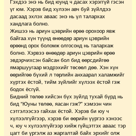
Гэхдээ энэ нь бид юунд ч дасах хэрэггүй гэсэн
үг юм. Хэрэв бид хүлээн авч буй зүйлдээ
дасаад эхлэх аваас энэ нь үл талархах
хандлага болно.
Жишээ нь ариун цэврийн өрөө орохоор явж
байгаа хүн түүнд өнөөдөр ариун цэврийн
өрөөнд орох боломж олгосонд нь талархаж
болно. Хэрвээ өнөөдөр ариун цэврийн өрөө
эвдэрчихсэн байсан бол бид өөрсдийгөө
ямаршуугаар мэдрэхийг төсөөл дөө. Хэн хүн
өөрийгөө бүхий л төрлийн анхаарал халамжийг
хүртэх ёстой, тийм зүйлийг хүлээх ёстой гэж
бодох ёсгүй.
Бидний төлөө хийсэн бүх зүйлд тухай бүрд нь
бид “Юуны төлөө, яасан гэж?” хэмээн чин
сэтгэлээсээ гайхах ёстой. Хэрэв би юу ч
хүлээлгүйгээр, хэрэв би өөрийн үүргээ хэнээс
ч, юу ч хүлээлгүйгээр хийж гүйцэтгэх аваас тэр
цагт би үргэлж аз жаргалтай байх эрхийг олж