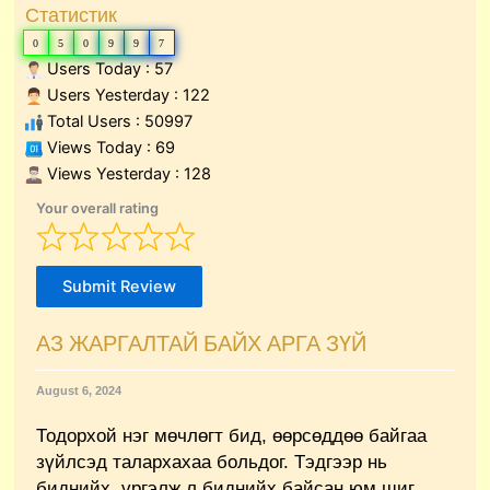
Статистик
0
5
0
9
9
7
Users Today : 57
Users Yesterday : 122
Total Users : 50997
Views Today : 69
Views Yesterday : 128
Your overall rating
Submit Review
АЗ ЖАРГАЛТАЙ БАЙХ АРГА ЗҮЙ
August 6, 2024
Тодорхой нэг мөчлөгт бид, өөрсөддөө байгаа
зүйлсэд талархахаа больдог. Тэдгээр нь
биднийх, үргэлж л биднийх байсан юм шиг