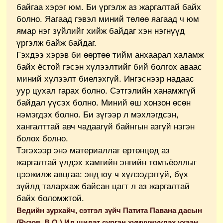
байгаа хэрэг юм. Би үргэлж аз жаргалтай байх
болно. Яагаад гэвэл миний төлөө яагаад ч юм
ямар нэг зүйлийг хийж байдаг хэн нэгнүүд
үргэлж байж байдаг.
Гэхдээ хэрэв би өөртөө тийм анхаарал халамж
байх ёстой гэсэн хүлээлтийг бий болгох аваас
миний хүлээлт биелэхгүй. Ингэснээр надаас
уур цухал гарах болно. Сэтгэлийн ханамжгүй
байдал үүсэх болно. Миний өш хонзон өсөн
нэмэгдэх болно. Би зүгээр л мэхлэгдсэн,
хангалттай авч чадаагүй байнгын азгүй нэгэн
болох болно.
Тэгэхээр энэ материаллаг ертөнцөд аз
жаргалтай үлдэх хамгийн энгийн томъёоллыг
цээжилж авцгаа: энд юу ч хүлээдэггүй, бүх
зүйлд талархаж байсан цагт л аз жаргалтай
байх боломжтой.
Ведийн зурхайч, сэтгэл зүйч Патита Павана дасын
(Рузов. В.О ) Ид шидэт сурган хүмүүжүүлэх ухаан