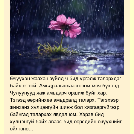
Өчүүхэн жаахан зүйлд ч бид үргэлж талархдаг
байх ёстой. Амьдралынхаа хором мөч бүхэнд.
Чулуунууд яаж амьдарч оршиж буйг хар.
Тэгээд өөрийнхөө амьдралд таларх. Тэгэхээр
жинхэнэ хүлцэнгүйн шинж бол хязгааргүйгээр
байнгад талархах явдал юм. Хэрэв бид
хүлцэнгүй байх аваас бид өөрсдийн өчүүхнийг
ойлгоно…