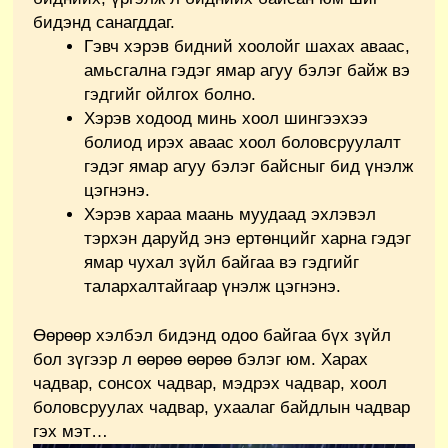
бидэнд санагддаг.
Гэвч хэрэв бидний хоолойг шахах аваас,
амьсгална гэдэг ямар агуу бэлэг байж вэ
гэдгийг ойлгох болно.
Хэрэв ходоод минь хоол шингээхээ
болиод ирэх аваас хоол боловсруулалт
гэдэг ямар агуу бэлэг байсныг бид үнэлж
цэгнэнэ.
Хэрэв хараа маань муудаад эхлэвэл
тэрхэн даруйд энэ ертөнцийг харна гэдэг
ямар чухал зүйл байгаа вэ гэдгийг
талархалтайгаар үнэлж цэгнэнэ.
Өөрөөр хэлбэл бидэнд одоо байгаа бүх зүйл
бол зүгээр л өөрөө өөрөө бэлэг юм. Харах
чадвар, сонсох чадвар, мэдрэх чадвар, хоол
боловсруулах чадвар, ухаалаг байдлын чадвар
гэх мэт…