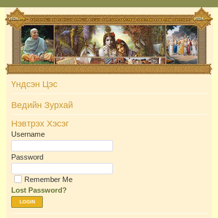
Skip
to
content
Үндсэн Цэс
Ведийн Зурхай
Нэвтрэх Хэсэг
Username
Password
Remember Me
Lost Password?
LOGIN