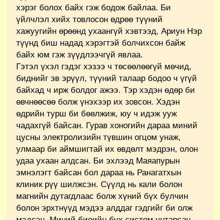
хэрэг болох байх гэж бодож байлаа. Би
үйлчлэл хийх товлосон өдрөө түүний
хажуугийн өрөөнд ухаангүй хэвтээд, Ариун Нэр
түүнд биш надад хэрэгтэй болчихсон байж
байх юм гэж зүүдлээчгүй явлаа.
Гэтэл үхэл гэдэг хэзээ ч төсөөлөөгүй мөчид,
биднийг эв эрүүл, түүний талаар бодоо ч үгүй
байхад ч ирж болдог ажээ. Тэр хэдэн өдөр би
өвчнөөсөө болж үнэхээр их зовсон. Хэдэн
өдрийн турш би бөөлжиж, юу ч идэж ууж
чадахгүй байсан. Гурав хоногийн дараа миний
цусны электролизийн түвшин огцом унаж,
улмаар би аймшигтай их өвдөлт мэдрэн, олон
удаа ухаан алдсан. Би эхлээд Маяапурын
эмнэлэгт байсан бол дараа нь Ранагатхын
клиник рүү шилжсэн. Сүүлд нь кали болон
магнийн дутагдлаас болж хүний бүх булчин
болон эрхтнүүд мэдээ алддаг гэдгийг би олж
мэдсэн. Миний биеийн бүх систем унтарсан