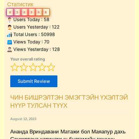
Статистик
0
5
0
9
9
8
Users Today : 58
Users Yesterday : 122
Total Users : 50998
Views Today : 70
Views Yesterday : 128
Your overall rating
Submit Review
ЧИН БИШРЭЛТЭН ЭМЭГТЭЙН ҮХЭЛТЭЙ
НҮҮР ТУЛСАН ТҮҮХ
August 12, 2023
Ананда Вриндавани Матажи бол Маяапур дахь