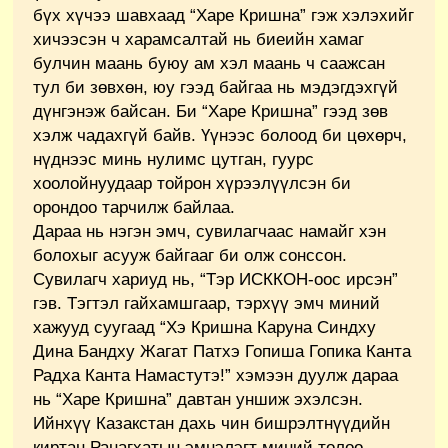
бүх хүчээ шавхаад “Харе Кришна” гэж хэлэхийг
хичээсэн ч харамсалтай нь биеийн хамаг
булчин маань буюу ам хэл маань ч саажсан
тул би зөвхөн, юу гээд байгаа нь мэдэгдэхгүй
дүнгэнэж байсан. Би “Харе Кришна” гээд зөв
хэлж чадахгүй байв. Үүнээс болоод би цөхөрч,
нүднээс минь нулимс цутган, гуурс
хоолойнуудаар тойрон хүрээлүүлсэн би
орондоо тарчилж байлаа.
Дараа нь нэгэн эмч, сувилагчаас намайг хэн
болохыг асууж байгааг би олж сонссон.
Сувилагч хариуд нь, “Тэр ИСККОН-оос ирсэн”
гэв. Тэгтэл гайхамшгаар, тэрхүү эмч миний
хажууд суугаад “Хэ Кришна Каруна Синдху
Дина Бандху Жагат Патхэ Гопиша Гопика Канта
Радха Канта Намастутэ!” хэмээн дуулж дараа
нь “Харе Кришна” давтан уншиж эхэлсэн.
Ийнхүү Казакстан дахь чин бишрэлтнүүдийн
киртан Ранагхатын эмнэлэгт миний төлөө