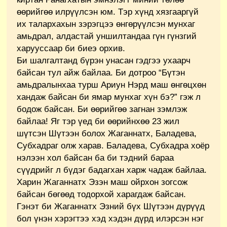
өөрийгөө илрүүлсэн юм. Тэр хүнд хязгааргүй
их талархахын зэрэгцээ өнгөрүүлсэн мунхаг
амьдрал, алдастай уншилтандаа гүн гүнзгий
харууссаар би биеэ орхив.
Би шалгалтанд бүрэн унасан гэдгээ ухаарч
байсан тул айж байлаа. Би дотроо “Бүтэн
амьдралынхаа турш Ариун Нэрд маш өнгөцхөн
хандаж байсан би ямар мунхаг хүн бэ?” гэж л
бодож байсан. Би өөрийгөө загнан зэмлэж
байлаа! Яг тэр үед би өөрийнхөө 23 жил
шүтсэн Шүтээн болох Жаганнатх, Баладева,
Субхадраг олж харав. Баладева, Субхадра хоёр
нэлээн хол байсан ба би тэдний бараа
сүүдрийг л бүдэг бадагхан харж чадаж байлаа.
Харин Жаганнатх Эзэн маш ойрхон зогсож
байсан бөгөөд тодорхой харагдаж байсан.
Гэнэт би Жаганнатх Эзний бүх Шүтээн дүрүүд
бол үнэн хэрэгтээ хэд хэдэн дүрд илэрсэн нэг