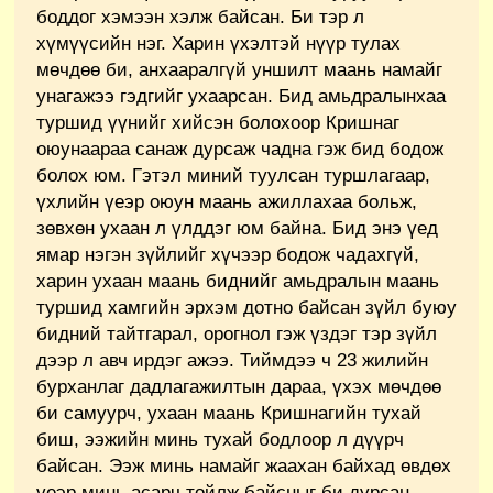
боддог хэмээн хэлж байсан. Би тэр л
хүмүүсийн нэг. Харин үхэлтэй нүүр тулах
мөчдөө би, анхааралгүй уншилт маань намайг
унагажээ гэдгийг ухаарсан. Бид амьдралынхаа
туршид үүнийг хийсэн болохоор Кришнаг
оюунаараа санаж дурсаж чадна гэж бид бодож
болох юм. Гэтэл миний туулсан туршлагаар,
үхлийн үеэр оюун маань ажиллахаа больж,
зөвхөн ухаан л үлддэг юм байна. Бид энэ үед
ямар нэгэн зүйлийг хүчээр бодож чадахгүй,
харин ухаан маань биднийг амьдралын маань
туршид хамгийн эрхэм дотно байсан зүйл буюу
бидний тайтгарал, орогнол гэж үздэг тэр зүйл
дээр л авч ирдэг ажээ. Тиймдээ ч 23 жилийн
бурханлаг дадлагажилтын дараа, үхэх мөчдөө
би самуурч, ухаан маань Кришнагийн тухай
биш, ээжийн минь тухай бодлоор л дүүрч
байсан. Ээж минь намайг жаахан байхад өвдөх
үеэр минь асарч тойлж байсныг би дурсан