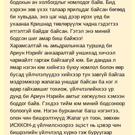
бодохын ач холбогдлыг номлодог байв. Бид
хэрхэн зөв үхэх талаар ярилцдаг байсан бөгөөд
би хувьдаа, энэ цаг над дээр ирэх үед би
ухаанаа Кришнад төвлөрүүлж чадна гэдэгтээ
итгэлтэй байдаг байсан. Гэтэл энэ миний
бодсон шиг амар биш байжээ!
Харамсалтай нь амьдралынхаа туршид би
Ариун Нэрийг анхааралтай уншихад хичээл
чармайлт гаргаж байгаагүй юм. Би дандаа л
ямар нэгэн юм хийнгээ буюу номлол болон өөр
бусад үйлчлэлүүдээ хийхээр тун завгүй байгаа
мэдрэмжээр жапагаа уншдаг байсан ба нэг л
өдөр гайхамшиг тохиож, үйлчлэлийнхээ үр
дүнд би Ариун Нэрийн амтыг хөгжүүлнэ хэмээн
боддог байв. Гэхдээ тийм юм миний бодсоноор
болоогүй юм. Нэгэн бурханлаг багш нэгэнтээ,
олон чин бишрэлтнүүд Жапаг үл тоон, зөвхөн
ИСККОН-д үйлчилснээрээ эцэст нь цэвэр чин
бишрэлийн үйлчлэлд хүрнэ гэж буруугаар