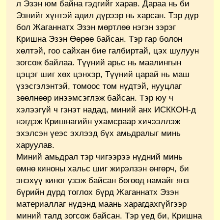
л Эзэн юм байна гэдгийг харав. Дараа нь би
Эзнийг хүнтэй адил дүрээр нь харсан. Тэр дүр
бол Жаганнатх Эзэн мөртлөө нэгэн зэрэг
Кришна Эзэн Өөрөө байсан. Тэр гар болон
хөлтэй, гоо сайхан бие галбиртай, цэх шулуун
зогсож байлаа. Түүний арьс нь маалингын
цэцэг шиг хөх цэнхэр, Түүний царай нь маш
үзэсгэлэнтэй, томоос том нүдтэй, нууцлаг
зөөлнөөр инээмсэглэж байсан. Тэр юу ч
хэлээгүй ч гэнэт надад, миний анх ИСККОН-д
нэгдэж Кришнагийн ухамсраар хичээллэж
эхэлсэн үеэс эхлээд бүх амьдралыг минь
харуулав.
Миний амьдрал тэр чигээрээ нүдний минь
өмнө киноны хальс шиг жирэлзэн өнгөрч, би
энэхүү киног үзэж байсан бөгөөд намайг янз
бүрийн дүрд тоглох бүрд Жаганнатх Эзэн
материаллаг нүдэнд маань харагдахгүйгээр
миний талд зогсож байсан. Тэр үед би, Кришна