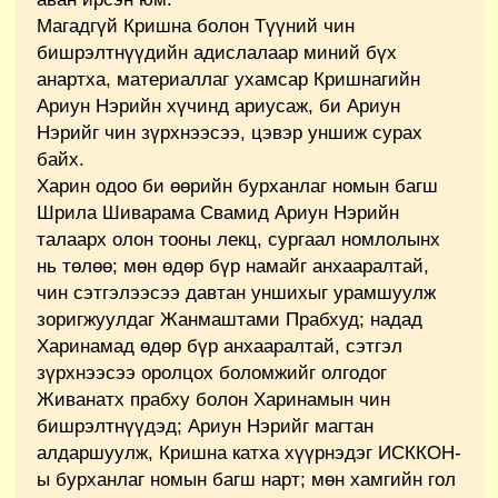
Магадгүй Кришна болон Түүний чин
бишрэлтнүүдийн адислалаар миний бүх
анартха, материаллаг ухамсар Кришнагийн
Ариун Нэрийн хүчинд ариусаж, би Ариун
Нэрийг чин зүрхнээсээ, цэвэр уншиж сурах
байх.
Харин одоо би өөрийн бурханлаг номын багш
Шрила Шиварама Свамид Ариун Нэрийн
талаарх олон тооны лекц, сургаал номлолынх
нь төлөө; мөн өдөр бүр намайг анхааралтай,
чин сэтгэлээсээ давтан уншихыг урамшуулж
зоригжуулдаг Жанмаштами Прабхуд; надад
Харинамад өдөр бүр анхааралтай, сэтгэл
зүрхнээсээ оролцох боломжийг олгодог
Живанатх прабху болон Харинамын чин
бишрэлтнүүдэд; Ариун Нэрийг магтан
алдаршуулж, Кришна катха хүүрнэдэг ИСККОН-
ы бурханлаг номын багш нарт; мөн хамгийн гол