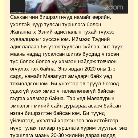
Саяхан чин бишрэлтнүүд намайг өөрийн,
үхэлтэй нүүр тулсан туршлага болон
Жаганнатх Эзний адислалын тухай түүхээ
хуваалцахыг хүссэн юм. Иймээс Тэдний
адислалаар би үзэж туулсан зүйлээ, энэ түүх
маань надад тусалсан шигээ бусдад ч гэсэн
тус болох болов уу хэмээн найдаж товчлон
өгүүлэх гэж байна. Энэ явдал 2020 оны 1-р
сард, намайг Маяапурт амьдарч байх үед
тохиолдсон юм. Би үнэхээр эв эрүүл бөгөөд
удахгүй үхэх ямар ч төлөвлөгөөгүй байсан
гэдгээ хэлмээр байна. Тэр үед Маяапурын
эмнэлэгт миний сайн дураараа асарч байсан
нэгэн бишрэлтэн байсан юм. Би түүнд
үйлчлээд, үхэлтэй хэрхэн зөв зохистойгоор
нүүр тулах талаар туршлага хуримтлуулъя, энэ
туршлага маань 20-30 жилийн дараа надад