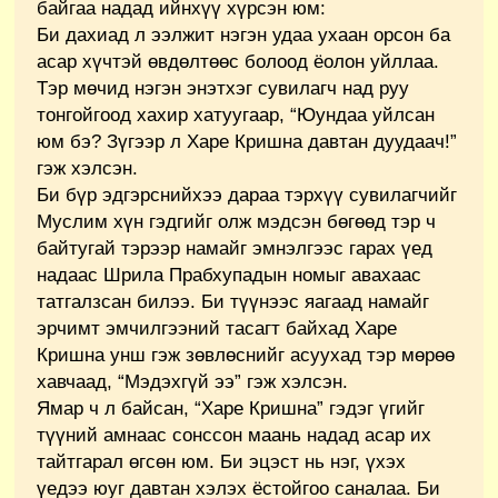
байгаа надад ийнхүү хүрсэн юм:
Би дахиад л ээлжит нэгэн удаа ухаан орсон ба
асар хүчтэй өвдөлтөөс болоод ёолон уйллаа.
Тэр мөчид нэгэн энэтхэг сувилагч над руу
тонгойгоод хахир хатуугаар, “Юундаа уйлсан
юм бэ? Зүгээр л Харе Кришна давтан дуудаач!”
гэж хэлсэн.
Би бүр эдгэрснийхээ дараа тэрхүү сувилагчийг
Муслим хүн гэдгийг олж мэдсэн бөгөөд тэр ч
байтугай тэрээр намайг эмнэлгээс гарах үед
надаас Шрила Прабхупадын номыг авахаас
татгалзсан билээ. Би түүнээс яагаад намайг
эрчимт эмчилгээний тасагт байхад Харе
Кришна унш гэж зөвлөснийг асуухад тэр мөрөө
хавчаад, “Мэдэхгүй ээ” гэж хэлсэн.
Ямар ч л байсан, “Харе Кришна” гэдэг үгийг
түүний амнаас сонссон маань надад асар их
тайтгарал өгсөн юм. Би эцэст нь нэг, үхэх
үедээ юуг давтан хэлэх ёстойгоо саналаа. Би