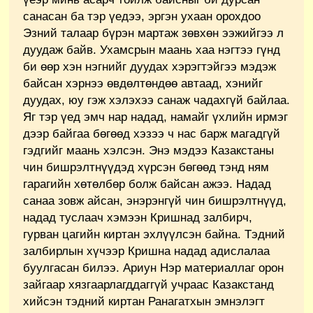
санасан ба тэр үедээ, эргэн ухаан орохдоо
Эзний талаар бүрэн мартаж зөвхөн ээжийгээ л
дуудаж байв. Ухамсрын маань хаа нэгтээ гүнд
би өөр хэн нэгнийг дуудах хэрэгтэйгээ мэдэж
байсан хэрнээ өвдөлтөндөө автаад, хэнийг
дуудах, юу гэж хэлэхээ санаж чадахгүй байлаа.
Яг тэр үед эмч нар надад, намайг үхлийн ирмэг
дээр байгаа бөгөөд хэзээ ч нас барж магадгүй
гэдгийг маань хэлсэн. Энэ мэдээ Казакстаны
чин бишрэлтнүүдэд хүрсэн бөгөөд тэнд ням
гарагийн хөтөлбөр болж байсан ажээ. Надад
санаа зовж айсан, энэрэнгүй чин бишрэлтнүүд,
надад туслаач хэмээн Кришнад залбирч,
гурван цагийн киртан эхлүүлсэн байна. Тэдний
залбирлын хүчээр Кришна надад адислалаа
буулгасан билээ. Ариун Нэр материаллаг орон
зайгаар хязгаарлагддаггүй учраас Казакстанд
хийсэн тэдний киртан Ранагатхын эмнэлэгт