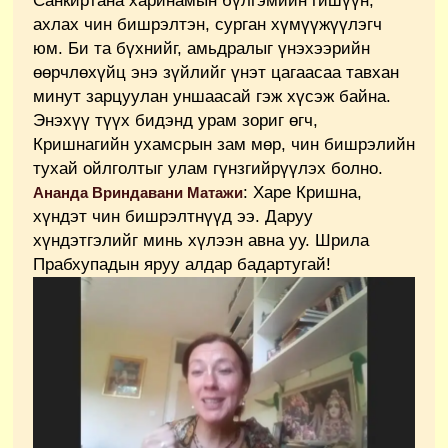
Санкиртана харинамын бүлгэмийн гишүүн,
ахлах чин бишрэлтэн, сурган хүмүүжүүлэгч
юм. Би та бүхнийг, амьдралыг үнэхээрийн
өөрчлөхүйц энэ зүйлийг үнэт цагаасаа тавхан
минут зарцуулан уншаасай гэж хүсэж байна.
Энэхүү түүх бидэнд урам зориг өгч,
Кришнагийн ухамсрын зам мөр, чин бишрэлийн
тухай ойлголтыг улам гүнзгийрүүлэх болно.
: Харе Кришна,
Ананда Вриндавани Матажи
хүндэт чин бишрэлтнүүд ээ. Даруу
хүндэтгэлийг минь хүлээн авна уу. Шрила
Прабхупадын яруу алдар бадартугай!