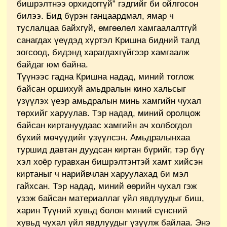
бишрэлтнээ орхидоггүй” гэдгийг би ойлгосон
билээ. Бид бүрэн ганцаардмал, ямар ч
туслалцаа байхгүй, өмгөөлөл хамгаалалтгүй
санагдах үеүдэд хүртэл Кришна бидний талд
зогсоод, бидэнд харагдахгүйгээр хамгаалж
байдаг юм байна.
Түүнээс гадна Кришна надад, миний тоглож
байсан оршихуй амьдралын кино хальсыг
үзүүлэх үеэр амьдралын минь хамгийн чухал
төрхийг харуулав. Тэр надад, миний оролцож
байсан киртануудаас хамгийн ач холбогдол
бүхий мөчүүдийг үзүүлсэн. Амьдралынхаа
туршид давтан дуудсан киртан бүрийг, тэр бүү
хэл хоёр гуравхан бишрэлтэнтэй хамт хийсэн
киртаныг ч нарийвчлан харуулахад би мэл
гайхсан. Тэр надад, миний өөрийн чухал гэж
үзэж байсан материаллаг үйл явдлуудыг биш,
харин Түүний хувьд болон миний сүнсний
хувьд чухал үйл явдлуудыг үзүүлж байлаа. Энэ