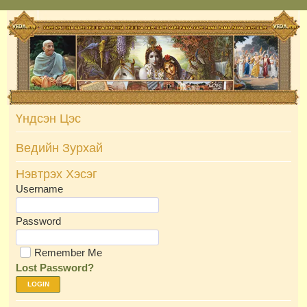
Skip
to
content
Үндсэн Цэс
Ведийн Зурхай
Нэвтрэх Хэсэг
Username
Password
Remember Me
Lost Password?
LOGIN