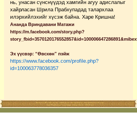
нь, унасан сүнснүүдэд хамгийн агуу адислалыг
хайрласан Шрила Прабхупадад талархлаа
илэрхийлэхийг хүсэж байна. Харе Кришна!
Ананда Вриндавани Матажи
https://m.facebook.com/story.php?
story_fbid=3570120176552857&id=100006647286891&mibex
Эх үүсвэр: “Өвсхөн” пэйж
https://www.facebook.com/profile.php?
id=100063778036357