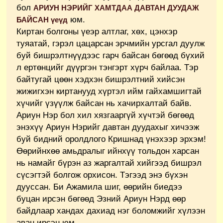
бол
АРИУН НЭРИЙГ ХАМТДАА ДАВТАН ДУУДАЖ
юм.
БАЙСАН үеүд
Киртан болгоны үеэр алтлаг, хөх, цэнхэр
туяатай, гэрэл цацарсан эрчмийн урсгал дуулж
буй бишрэлтнүүдээс гарч байсан бөгөөд бүхий
л ертөнцийг дүүргэн тэнгэрт хүрч байлаа. Тэр
байтугай цөөн хэдхэн бишрэлтний хийсэн
жижигхэн киртанууд хүртэл ийм гайхамшигтай
хүчийг үзүүлж байсан нь хачирхалтай байв.
Ариун Нэр бол хил хязгааргүй хүчтэй бөгөөд
энэхүү Ариун Нэрийг давтан дуудахыг хичээж
буй бидний оролдлого Кришнад үнэхээр эрхэм!
Өөрийнхөө амьдралыг ийнхүү тольдон харсан
нь намайг бүрэн аз жаргалтай хийгээд бишрэл
сүсэгтэй болгож орхисон. Тэгээд энэ бүхэн
дууссан. Би Ажамила шиг, өөрийн биедээ
буцан ирсэн бөгөөд Эзний Ариун Нэрд өөр
байдлаар хандах дахиад нэг боломжийг хүлээн
аван ирсэн юм.