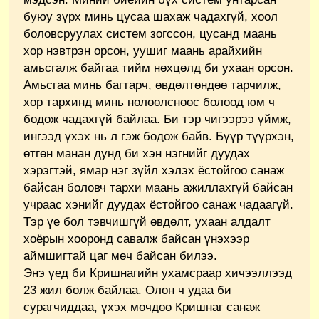
буюу зүрх минь цусаа шахаж чадахгүй, хоол
боловсруулах систем зогссон, цусанд маань
хор нэвтрэн орсон, уушиг маань арайхийн
амьсгалж байгаа тийм нөхцөлд би ухаан орсон.
Амьсгаа минь багтарч, өвдөлтөндөө тарчилж,
хор тархинд минь нөлөөлснөөс болоод юм ч
бодож чадахгүй байлаа. Би тэр чигээрээ үймж,
ингээд үхэх нь л гэж бодож байв. Бүүр түүрхэн,
өтгөн манан дунд би хэн нэгнийг дуудах
хэрэгтэй, ямар нэг зүйл хэлэх ёстойгоо санаж
байсан боловч тархи маань ажиллахгүй байсан
учраас хэнийг дуудах ёстойгоо санаж чадаагүй.
Тэр үе бол тэвчишгүй өвдөлт, ухаан алдалт
хоёрын хооронд савалж байсан үнэхээр
аймшигтай цаг мөч байсан билээ.
Энэ үед би Кришнагийн ухамсраар хичээллээд
23 жил болж байлаа. Олон ч удаа би
сурагчиддаа, үхэх мөчдөө Кришнаг санаж