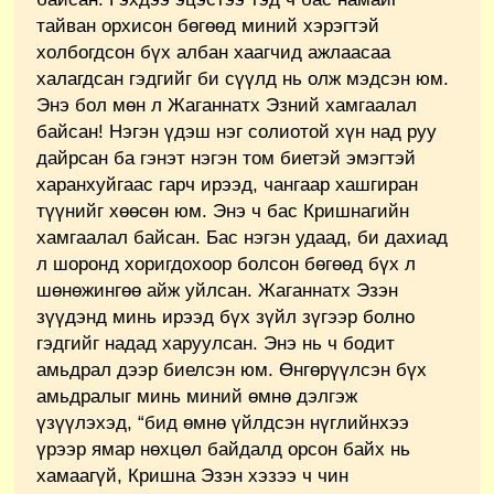
тайван орхисон бөгөөд миний хэрэгтэй
холбогдсон бүх албан хаагчид ажлаасаа
халагдсан гэдгийг би сүүлд нь олж мэдсэн юм.
Энэ бол мөн л Жаганнатх Эзний хамгаалал
байсан! Нэгэн үдэш нэг солиотой хүн над руу
дайрсан ба гэнэт нэгэн том биетэй эмэгтэй
харанхуйгаас гарч ирээд, чангаар хашгиран
түүнийг хөөсөн юм. Энэ ч бас Кришнагийн
хамгаалал байсан. Бас нэгэн удаад, би дахиад
л шоронд хоригдохоор болсон бөгөөд бүх л
шөнөжингөө айж уйлсан. Жаганнатх Эзэн
зүүдэнд минь ирээд бүх зүйл зүгээр болно
гэдгийг надад харуулсан. Энэ нь ч бодит
амьдрал дээр биелсэн юм. Өнгөрүүлсэн бүх
амьдралыг минь миний өмнө дэлгэж
үзүүлэхэд, “бид өмнө үйлдсэн нүглийнхээ
үрээр ямар нөхцөл байдалд орсон байх нь
хамаагүй, Кришна Эзэн хэзээ ч чин