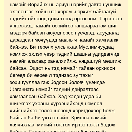
намайг Өөрийнх нь ариун нэрийг давтан уншиж
эхэлснээс хойш нэг хором ч орхиж байгаагүй
гэдгийг ойлгоод цохилтонд орсон юм. Тэр хэзээ
үргэлжид, намайг өөрийгөө ганцаараа юм шиг
мэдэрч байсан аюулд орсон үеүдэд, асуудалд
дарагдсан мөчүүдэд маань ч намайг хамгаалж
байжээ. Би төрөлх улсынхаа Муслимчуудад
номлож эхлэх үеэр тэдний шашны удирдагчид
намайг алахаар заналхийлж, няцашгүй мөшгиж
байсан. Эцэст нь тэд намайг тайван орхисон
бөгөөд би өөрөө л тэднээс зугтахыг
зохицууллаа гэж бодсон боловч үнэндээ
Жаганнатх намайг тэдний дайралтаас
хамгаалсан байжээ. Хэд хэдэн удаа би
шинжлэх ухааны хүрээнийхэнд номлол
хийснийхээ төлөө шоронд хоригдохоор болж
байсан ба би үхтлээ айж, Кришна намайг
хаячихлаа, миний төгсгөл ирлээ гэж л бодож
байсан. Гэхдээ эцэстээ тэд ч бас намайг