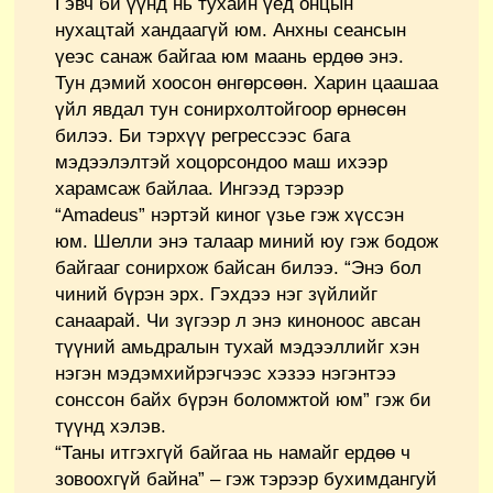
Гэвч би үүнд нь тухайн үед онцын
нухацтай хандаагүй юм. Анхны сеансын
үеэс санаж байгаа юм маань ердөө энэ.
Тун дэмий хоосон өнгөрсөөн. Харин цаашаа
үйл явдал тун сонирхолтойгоор өрнөсөн
билээ. Би тэрхүү регрессээс бага
мэдээлэлтэй хоцорсондоо маш ихээр
харамсаж байлаа. Ингээд тэрээр
“Amadeus” нэртэй киног үзье гэж хүссэн
юм. Шелли энэ талаар миний юу гэж бодож
байгааг сонирхож байсан билээ. “Энэ бол
чиний бүрэн эрх. Гэхдээ нэг зүйлийг
санаарай. Чи зүгээр л энэ киноноос авсан
түүний амьдралын тухай мэдээллийг хэн
нэгэн мэдэмхийрэгчээс хэзээ нэгэнтээ
сонссон байх бүрэн боломжтой юм” гэж би
түүнд хэлэв.
“Таны итгэхгүй байгаа нь намайг ердөө ч
зовоохгүй байна” – гэж тэрээр бухимдангуй