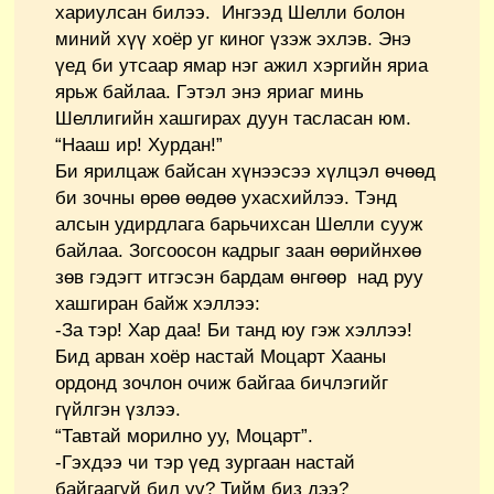
хариулсан билээ. Ингээд Шелли болон
миний хүү хоёр уг киног үзэж эхлэв. Энэ
үед би утсаар ямар нэг ажил хэргийн яриа
ярьж байлаа. Гэтэл энэ яриаг минь
Шеллигийн хашгирах дуун тасласан юм.
“Нааш ир! Хурдан!”
Би ярилцаж байсан хүнээсээ хүлцэл өчөөд
би зочны өрөө өөдөө ухасхийлээ. Тэнд
алсын удирдлага барьчихсан Шелли сууж
байлаа. Зогсоосон кадрыг заан өөрийнхөө
зөв гэдэгт итгэсэн бардам өнгөөр над руу
хашгиран байж хэллээ:
-За тэр! Хар даа! Би танд юу гэж хэллээ!
Бид арван хоёр настай Моцарт Хааны
ордонд зочлон очиж байгаа бичлэгийг
гүйлгэн үзлээ.
“Тавтай морилно уу, Моцарт”.
-Гэхдээ чи тэр үед зургаан настай
байгаагүй бил үү? Тийм биз дээ?