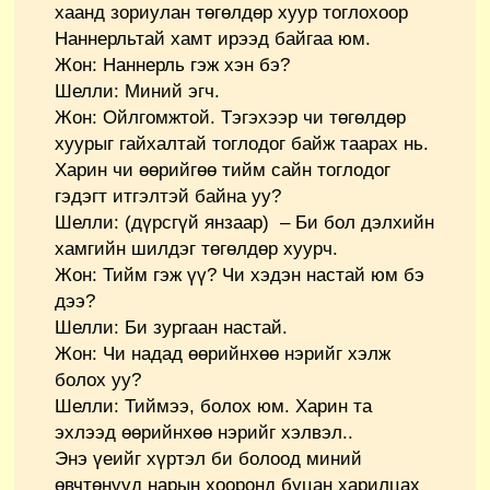
хаанд зориулан төгөлдөр хуур тоглохоор
Наннерльтай хамт ирээд байгаа юм.
Жон: Наннерль гэж хэн бэ?
Шелли: Миний эгч.
Жон: Ойлгомжтой. Тэгэхээр чи төгөлдөр
хуурыг гайхалтай тоглодог байж таарах нь.
Харин чи өөрийгөө тийм сайн тоглодог
гэдэгт итгэлтэй байна уу?
Шелли: (дүрсгүй янзаар) – Би бол дэлхийн
хамгийн шилдэг төгөлдөр хуурч.
Жон: Тийм гэж үү? Чи хэдэн настай юм бэ
дээ?
Шелли: Би зургаан настай.
Жон: Чи надад өөрийнхөө нэрийг хэлж
болох уу?
Шелли: Тиймээ, болох юм. Харин та
эхлээд өөрийнхөө нэрийг хэлвэл..
Энэ үеийг хүртэл би болоод миний
өвчтөнүүд нарын хооронд буцан харилцах