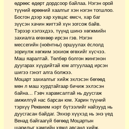
өдрөөс өдөрт дордсоор байлаа. Нэгэн орой
түүний өрөөний хаалгыг хэн нэгэн тогшлоо.
Босгон дээр хар хувцас өмсч, хар баг
зүүсэн хачин жигтэй хүн зогсож байв.
Тэрээр хэлэхдээ, түүнд шинэ хөгжмийн
захиалга өгөхөөр ирсэн гэв. Нэгэн
мессегийн (ноёнтны) оршуулах ёслолд
зориулж хөгжим зохиож өгөхийг хүсчээ.
Маш яаралтай. Төлбөр болгон жингэнэн
дуугарах хүүдийтай юм атгуулаад ирсэн
шигээ гэнэт алга болжээ.
Моцарт захиалгыг хийж эхлэсэн бөгөөд
мөн л маш хурдтайгаар бичиж эхлэсэн
байна… Гэвч харамсалтай нь дуусгаж
амжилгүй нас барсан юм. Харин түүний
тэрхүү Реквием нэрт бүтээлийг найзууд нь
дуусгасан байдаг. Эхнэр хүүхэд нь энэ үед
Венад байгаагүй бөгөөд Моцартын
шарилыг хамгийн хямд авсанд хийж,