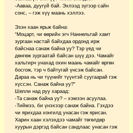
-Ааваа, дуугүй бай. Эхлээд зүгээр сайн
сонс, – гэж хүү маань хэллээ.
Эзэн хаан ярьж байна:
“Моцарт, чи өөрийн эгч Наннельтай хамт
зургаан настай байхдаа ордонд ирж
байснаа санаж байна уу? Тэр үед чи
дөнгөж зургаатай байсан шүү дээ. Чамайг
хальтирч унахад охин маань чамайг өргөн
босгож, тэр ч байтугай үнсэж байсан.
Дараа нь чи түүнийг түүнтэй суугаарай гэж
хүссэн. Санаж байна уу?”
Шелли над руу хараад:
-Та санаж байна уу? – хэмээн асуулаа.
-Тиймээ, би үнэхээр санаж байна. Гэхдээ
чи ярихдаа хонгилд унасан гэж ярисан.
Харин хаан хэлэхдээ чамайг төгөлдөр
хуурын дэргэд байсан сандлаас унасан гэж