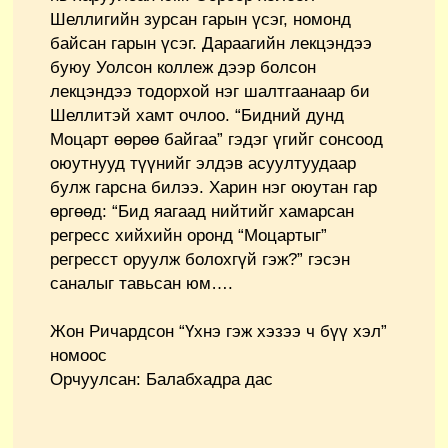
Шеллигийн зурсан гарын үсэг, номонд
байсан гарын үсэг. Дараагийн лекцэндээ
буюу Уолсон коллеж дээр болсон
лекцэндээ тодорхой нэг шалтгаанаар би
Шеллитэй хамт очлоо. “Бидний дунд
Моцарт өөрөө байгаа” гэдэг үгийг сонсоод
оюутнууд түүнийг элдэв асуултуудаар
булж гарсна билээ. Харин нэг оюутан гар
өргөөд: “Бид яагаад нийтийг хамарсан
регресс хийхийн оронд “Моцартыг”
регресст оруулж болохгүй гэж?” гэсэн
саналыг тавьсан юм….
Жон Ричардсон “Үхнэ гэж хэзээ ч бүү хэл”
номоос
Орчуулсан: Балабхадра дас