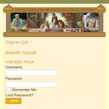
Skip
to
content
Үндсэн Цэс
Ведийн Зурхай
Нэвтрэх Хэсэг
Username
Password
Remember Me
Lost Password?
LOGIN