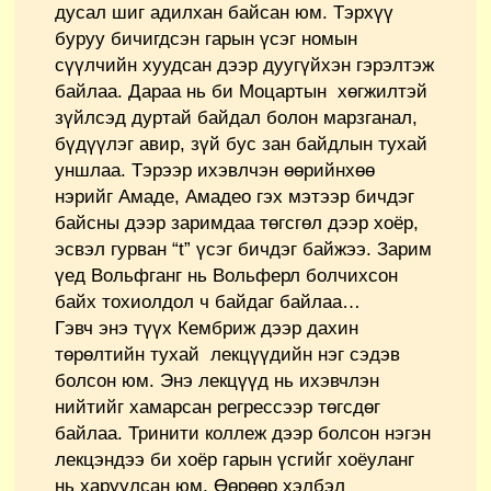
дусал шиг адилхан байсан юм. Тэрхүү
буруу бичигдсэн гарын үсэг номын
сүүлчийн хуудсан дээр дуугүйхэн гэрэлтэж
байлаа. Дараа нь би Моцартын хөгжилтэй
зүйлсэд дуртай байдал болон марзганал,
бүдүүлэг авир, зүй бус зан байдлын тухай
уншлаа. Тэрээр ихэвлчэн өөрийнхөө
нэрийг Амаде, Амадео гэх мэтээр бичдэг
байсны дээр заримдаа төгсгөл дээр хоёр,
эсвэл гурван “t” үсэг бичдэг байжээ. Зарим
үед Вольфганг нь Вольферл болчихсон
байх тохиолдол ч байдаг байлаа…
Гэвч энэ түүх Кембриж дээр дахин
төрөлтийн тухай лекцүүдийн нэг сэдэв
болсон юм. Энэ лекцүүд нь ихэвчлэн
нийтийг хамарсан регрессээр төгсдөг
байлаа. Тринити коллеж дээр болсон нэгэн
лекцэндээ би хоёр гарын үсгийг хоёуланг
нь харуулсан юм. Өөрөөр хэлбэл