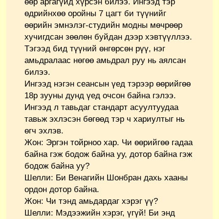
өөр аргагүйд хүрсэн билээ. Ингээд тэр
өдрийнхөө оройны 7 цагт би түүнийг
өөрийн эмнэлэг-студийн модны мөчрөөр
хучигдсан зөөлөн буйдан дээр хэвтүүллээ.
Тэгээд бид түүний өнгөрсөн рүү, нэг
амьдралаас нөгөө амьдрал руу нь аялсан
билээ.
Ингээд нэгэн сеансын үед тэрээр өөрийгөө
18р зууны дунд үед очсон байна гэлээ.
Ингээд л тавьдаг стандарт асуултуудаа
тавьж эхлэсэн бөгөөд тэр ч хариултыг нь
өгч эхлэв.
Жон: Эргэн тойрноо хар. Чи өөрийгөө гадаа
байна гэж бодож байна уу, дотор байна гэж
бодож байна уу?
Шелли: Би Венагийн Шонбран дахь хааны
ордон дотор байна.
Жон: Чи тэнд амьдардаг хэрэг үү?
Шелли: Мэдээжийн хэрэг, үгүй! Би энд