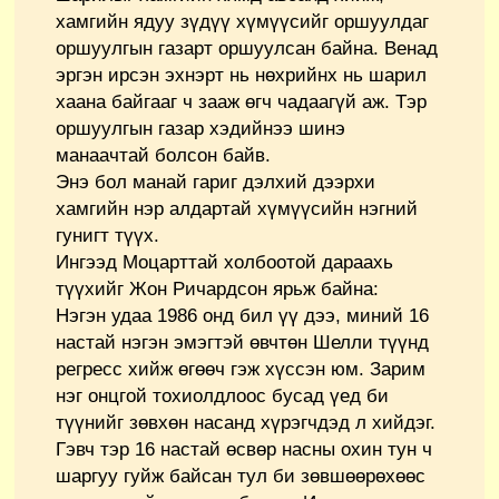
хамгийн ядуу зүдүү хүмүүсийг оршуулдаг
оршуулгын газарт оршуулсан байна. Венад
эргэн ирсэн эхнэрт нь нөхрийнх нь шарил
хаана байгааг ч зааж өгч чадаагүй аж. Тэр
оршуулгын газар хэдийнээ шинэ
манаачтай болсон байв.
Энэ бол манай гариг дэлхий дээрхи
хамгийн нэр алдартай хүмүүсийн нэгний
гунигт түүх.
Ингээд Моцарттай холбоотой дараахь
түүхийг Жон Ричардсон ярьж байна:
Нэгэн удаа 1986 онд бил үү дээ, миний 16
настай нэгэн эмэгтэй өвчтөн Шелли түүнд
регресс хийж өгөөч гэж хүссэн юм. Зарим
нэг онцгой тохиолдлоос бусад үед би
түүнийг зөвхөн насанд хүрэгчдэд л хийдэг.
Гэвч тэр 16 настай өсвөр насны охин тун ч
шаргуу гуйж байсан тул би зөвшөөрөхөөс