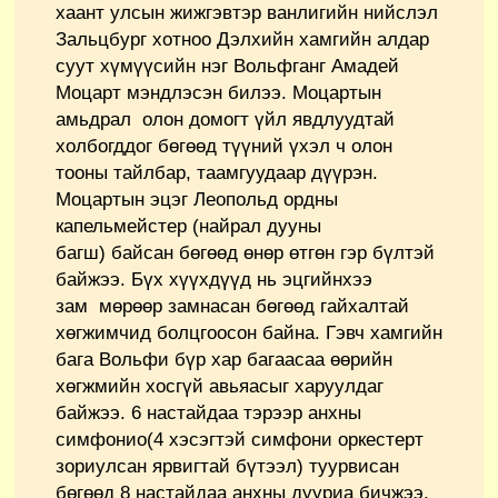
хаант улсын жижгэвтэр ванлигийн нийслэл
Зальцбург хотноо Дэлхийн хамгийн алдар
суут хүмүүсийн нэг Вольфганг Амадей
Моцарт мэндлэсэн билээ. Моцартын
амьдрал олон домогт үйл явдлуудтай
холбогддог бөгөөд түүний үхэл ч олон
тооны тайлбар, таамгуудаар дүүрэн.
Моцартын эцэг Леопольд ордны
капельмейстер (найрал дууны
багш) байсан бөгөөд өнөр өтгөн гэр бүлтэй
байжээ. Бүх хүүхдүүд нь эцгийнхээ
зам мөрөөр замнасан бөгөөд гайхалтай
хөгжимчид болцгоосон байна. Гэвч хамгийн
бага Вольфи бүр хар багаасаа өөрийн
хөгжмийн хосгүй авьяасыг харуулдаг
байжээ. 6 настайдаа тэрээр анхны
симфонио(4 хэсэгтэй симфони оркестерт
зориулсан ярвигтай бүтээл) туурвисан
бөгөөд 8 настайдаа анхны дууриа бичжээ.