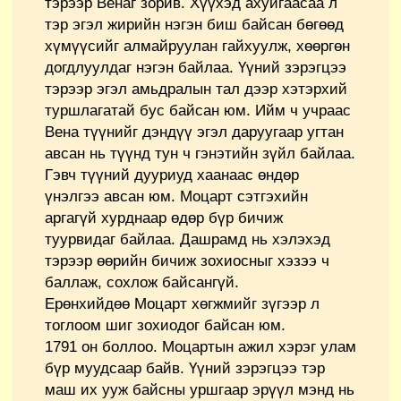
тэрээр Венаг зорив. Хүүхэд ахуйгаасаа л
тэр эгэл жирийн нэгэн биш байсан бөгөөд
хүмүүсийг алмайруулан гайхуулж, хөөргөн
догдлуулдаг нэгэн байлаа. Үүний зэрэгцээ
тэрээр эгэл амьдралын тал дээр хэтэрхий
туршлагатай бус байсан юм. Ийм ч учраас
Вена түүнийг дэндүү эгэл даруугаар угтан
авсан нь түүнд тун ч гэнэтийн зүйл байлаа.
Гэвч түүний дууриуд хаанаас өндөр
үнэлгээ авсан юм. Моцарт сэтгэхийн
аргагүй хурднаар өдөр бүр бичиж
туурвидаг байлаа. Дашрамд нь хэлэхэд
тэрээр өөрийн бичиж зохиосныг хэзээ ч
баллаж, сохлож байсангүй.
Ерөнхийдөө Моцарт хөгжмийг зүгээр л
тоглоом шиг зохиодог байсан юм.
1791 он боллоо. Моцартын ажил хэрэг улам
бүр муудсаар байв. Үүний зэрэгцээ тэр
маш их ууж байсны уршгаар эрүүл мэнд нь