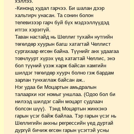
хэллээ.
-Кинонд худал гарчээ. Би шалан дээр
хальтирч унасан. Та сонин болон
телевизээр гарч буй бүх мэдээллүүдэд
итгэх хэрэггүй.
Таван настайд нь Шеллиг тухайн нутгийн
төгөлдөр хуурын багш хатагтай Челлист
сургахаар өгсөн байна. Түүнийг анх удаагаа
товчлуурт хүрэх үед хатагтай Челлис, энэ
бол түүний үзэж харж байсан хамгийн
шилдэг төгөлдөр хуурч болно гэж бардам
зарлан тунхаглаж байсан аж..
Нэг удаа би Моцартын амьдралын
талаархи нэг номыг уншлаа. (Одоо бол би
нилээд шилдэг сайн моцарт судлаач
болсон шүү). Тэнд Моцартын жинхэнэ
гарын үсэг байж байлаа. Тэр гарын үсэг нь
Шеллигийн анхны регрессийн үед дуртай
дургүй бичиж өгсөн гарын үсэгтэй усны