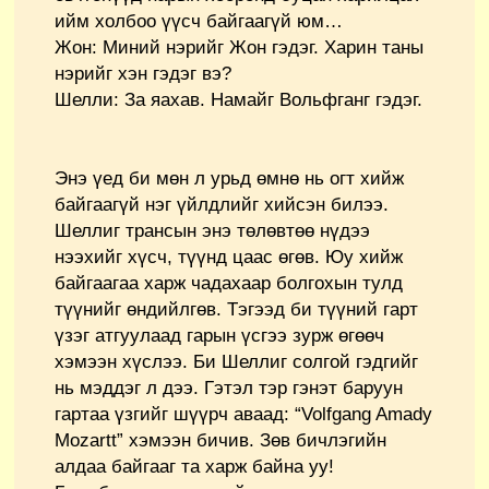
ийм холбоо үүсч байгаагүй юм…
Жон: Миний нэрийг Жон гэдэг. Харин таны
нэрийг хэн гэдэг вэ?
Шелли: За яахав. Намайг Вольфганг гэдэг.
Энэ үед би мөн л урьд өмнө нь огт хийж
байгаагүй нэг үйлдлийг хийсэн билээ.
Шеллиг трансын энэ төлөвтөө нүдээ
нээхийг хүсч, түүнд цаас өгөв. Юу хийж
байгаагаа харж чадахаар болгохын тулд
түүнийг өндийлгөв. Тэгээд би түүний гарт
үзэг атгуулаад гарын үсгээ зурж өгөөч
хэмээн хүслээ. Би Шеллиг солгой гэдгийг
нь мэддэг л дээ. Гэтэл тэр гэнэт баруун
гартаа үзгийг шүүрч аваад: “Volfgang Amady
Mozartt” хэмээн бичив. Зөв бичлэгийн
алдаа байгааг та харж байна уу!