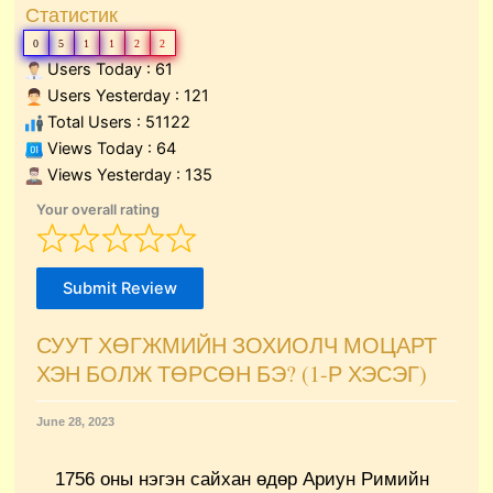
Статистик
0
5
1
1
2
2
Users Today : 61
Users Yesterday : 121
Total Users : 51122
Views Today : 64
Views Yesterday : 135
Your overall rating
Submit Review
СУУТ ХӨГЖМИЙН ЗОХИОЛЧ МОЦАРТ
ХЭН БОЛЖ ТӨРСӨН БЭ? (1-Р ХЭСЭГ)
June 28, 2023
1756 оны нэгэн сайхан өдөр Ариун Римийн