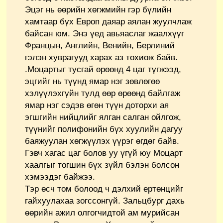
Эцэг нь өөрийн хөгжмийн гэр бүлийн
хамтаар бүх Европ даяар аялан жуулчлаж
байсан юм. Энэ үед авьяаслаг жаалхүүг
Францын, Английн, Венийн, Берлиний
гэлэн хуврагууд харах аз тохиож байв.
.Моцартыг тусгай өрөөнд 4 цаг түгжээд,
эцгийг нь түүнд ямар нэг зөвлөгөө
хэлүүлэхгүйн тулд өөр өрөөнд байлгаж
ямар нэг сэдэв өгөн түүн доторхи ая
эгшгийн нийцлийг ялган салган ойлгож,
түүнийг полифонийн бүх хуулийн дагуу
баяжуулан хөгжүүлэх үүрэг өгдөг байв.
Гэвч хагас цаг болов уу үгүй юу Моцарт
хаалгыг тогшин бүх зүйл бэлэн болсон
хэмээдэг байжээ.
Тэр өсч том болоод ч дэлхий ертөнцийг
гайхуулахаа зогссонгүй. Зальцбург дахь
өөрийн ажил олгогчидтой ам мурийсан