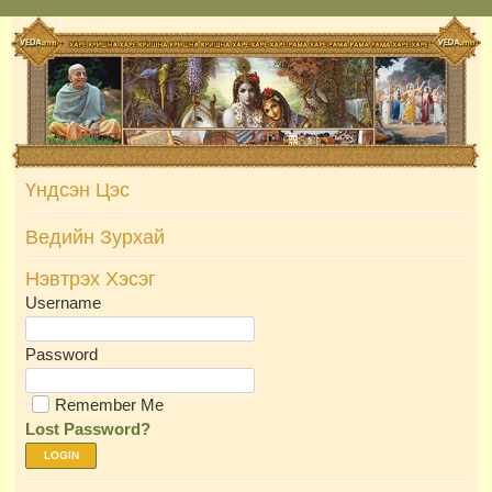
Skip
to
content
Үндсэн Цэс
Ведийн Зурхай
Нэвтрэх Хэсэг
Username
Password
Remember Me
Lost Password?
LOGIN