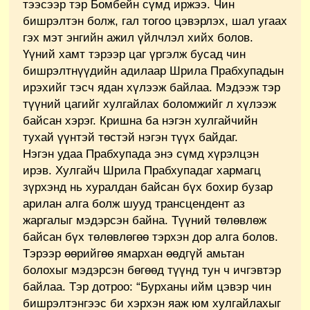
тээсээр тэр Бомбейн сүмд иржээ. Чин
бишрэлтэн болж, гал тогоо цэвэрлэх, шал угаах
гэх мэт энгийн ажил үйлчлэл хийх болов.
Үүний хамт тэрээр цаг үргэлж бусад чин
бишрэлтнүүдийн адилаар Шрила Прабхупадын
ирэхийг тэсч ядан хүлээж байлаа. Мэдээж тэр
түүний цагийг хулгайлах боломжийг л хүлээж
байсан хэрэг. Кришна ба нэгэн хулгайчийн
тухай үүнтэй төстэй нэгэн түүх байдаг.
Нэгэн удаа Прабхупада энэ сүмд хүрэлцэн
ирэв. Хулгайч Шрила Прабхупадаг хармагц
зүрхэнд нь хуралдан байсан бүх бохир бузар
арилан алга болж шууд трансцендент аз
жаргалыг мэдэрсэн байна. Түүний төлөвлөж
байсан бүх төлөвлөгөө тэрхэн дор алга болов.
Тэрээр өөрийгөө ямархан өөдгүй амьтан
болохыг мэдэрсэн бөгөөд түүнд тун ч ичгэвтэр
байлаа. Тэр дотроо: “Бурханы ийм цэвэр чин
бишрэлтэнгээс би хэрхэн яаж юм хулгайлахыг