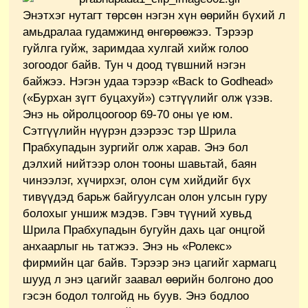
Энэтхэг нутагт төрсөн нэгэн хүн өөрийн бүхий л
амьдралаа гудамжинд өнгөрөөжээ. Тэрээр
гуйлга гуйж, заримдаа хулгай хийж голоо
зогоодог байв. Тун ч доод түвшний нэгэн
байжээ. Нэгэн удаа тэрээр «Back to Godhead»
(«Бурхан зүгт буцахуй») сэтгүүлийг олж үзэв.
Энэ нь ойролцоогоор 69-70 оны үе юм.
Сэтгүүлийн нүүрэн дээрээс тэр Шрила
Прабхупадын зургийг олж харав. Энэ бол
дэлхий нийтээр олон тооны шавьтай, баян
чинээлэг, хүчирхэг, олон сүм хийдийг бүх
тивүүдэд барьж байгуулсан олон улсын гуру
болохыг уншиж мэдэв. Гэвч түүний хувьд
Шрила Прабхупадын бугуйн дахь цаг онцгой
анхаарлыг нь татжээ. Энэ нь «Ролекс»
фирмийн цаг байв. Тэрээр энэ цагийг хармагц
шууд л энэ цагийг заавал өөрийн болгоно доо
гэсэн бодол толгойд нь буув. Энэ бодлоо