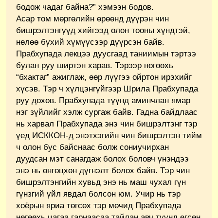
бодож чадаг байна?” хэмээн бодов.
Асар том мөргөлийн өрөөнд дүүрэн чин
бишрэлтэнгүүд хийгээд олон тооны хүндтэй,
нөлөө бүхий хүмүүсээр дүүрсэн байв.
Прабхупада лекцээ дуусгаад таниимын тэртээ
булан руу ширтэн харав. Тэрээр нөгөөхь
“бхактаг” ажиглаж, өөр лүүгээ ойртон ирэхийг
хүсэв. Тэр ч хүлцэнгүйгээр Шрила Прабхупада
руу дөхөв. Прабхупада түүнд аминчлан ямар
нэг зүйлийг хэлж сургаж байв. Гадна байдлаас
нь харвал Прабхупада энэ чин бишрэлтэнг тэр
үед ИСККОН-д энэтхэгийн чин бишрэлтэн тийм
ч олон бус байснаас болж сониучирхан
дуудсан мэт санагдаж болох боловч үнэндээ
энэ нь өнгөцхөн дүгнэлт болох байв. Тэр чин
бишрэлтэнгийн хувьд энэ нь маш чухал гүн
гүнзгий үйл явдал болсон юм. Учир нь тэр
хоёрын яриа төгсөх тэр мөчид Прабхупада
нөгөөхь цагаа гарнаасаа тайлан авч түүнд өгсөн