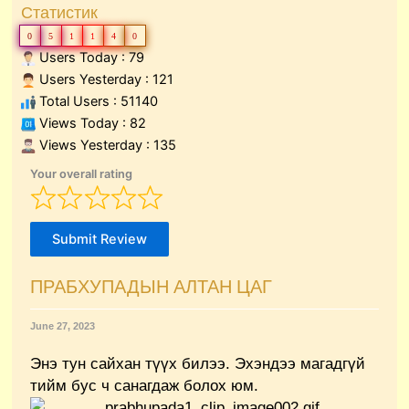
Статистик
0
5
1
1
4
0
Users Today : 79
Users Yesterday : 121
Total Users : 51140
Views Today : 82
Views Yesterday : 135
Your overall rating
Submit Review
ПРАБХУПАДЫН АЛТАН ЦАГ
June 27, 2023
Энэ тун сайхан түүх билээ. Эхэндээ магадгүй
тийм бус ч санагдаж болох юм.