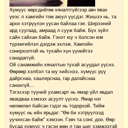
Хүмүүс өөрсдийгөө хяналтгүйгээр авч явах
үеэс л хамгийн том аюул үүсдэг. Жишээ нь, та
архи хэтрүүлэн уусан байлаа гэе. Ширээний
ард суугаад, амраад л сууж байж. Бүх зүйл
сайн сайхан байж. Гэнэт юу ч болсон юм
түрэмгийлэл дэгдэж эхлэж. Хамгийн
сонирхолтой нь тухайн хүн үүнийгээ
санадаггүй.
Ой санамжийн хяналтын тухай асуудал үүснэ.
Өөрөөр хэлбэл та юу хийснээ, хүмүүс рүү
дайрснаа, хашгирснаа, гар далайснаа
санахгүй…
Тэгэхээр түүний ухамсарт нь ямар үйл явдал
явагдваа хэмээх асуулт үүснэ. Ямар нэг
нөлөөлөл байсан гэдэг нь тодорхой. Тийм
хүмүүс нь ийн ярьдаг: “Өө би хэтрүүлээд
уучихсан байж” хэмээн. Гэвч та сонс доо. Өөр
бусад хүмүүс ч гэсэн мөн л тан шиг хэмжээтэй