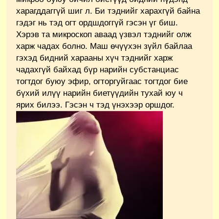
харагддаггүй шиг л. Би тэднийг харахгүй байна
гэдэг нь тэд огт ордшдоггүй гэсэн үг биш.
Хэрэв та микроскоп аваад үзвэл тэднийг олж
харж чадах болно. Маш өчүүхэн зүйл байлаа
гэхэд бидний харааны хүч тэднийг харж
чадахгүй байхад бүр нарийн субстанциас
тогтдог буюу эфир, огторгуйгаас тогтдог бие
бүхий илүү нарийн биетүүдийн тухай юу ч
ярих билээ. Гэсэн ч тэд үнэхээр оршдог.