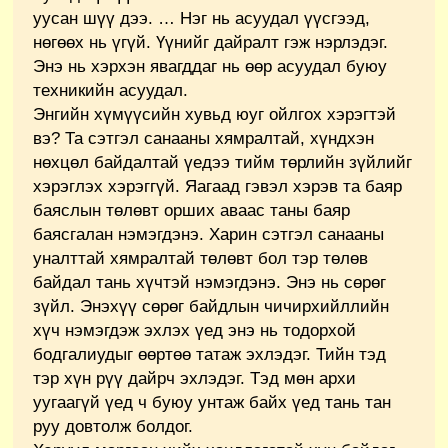
уусан шүү дээ. … Нэг нь асуудал үүсгээд,
нөгөөх нь үгүй. Үүнийг дайралт гэж нэрлэдэг.
Энэ нь хэрхэн явагддаг нь өөр асуудал буюу
техникийн асуудал.
Энгийн хүмүүсийн хувьд юуг ойлгох хэрэгтэй
вэ? Та сэтгэл санааны хямралтай, хүндхэн
нөхцөл байдалтай үедээ тийм төрлийн зүйлийг
хэрэглэх хэрэггүй. Яагаад гэвэл хэрэв та баяр
баяслын төлөвт орших аваас таны баяр
баясгалан нэмэгдэнэ. Харин сэтгэл санааны
уналттай хямралтай төлөвт бол тэр төлөв
байдал тань хүчтэй нэмэгдэнэ. Энэ нь сөрөг
зүйл. Энэхүү сөрөг байдлын чичирхийллийн
хүч нэмэгдэж эхлэх үед энэ нь тодорхой
бодгалиудыг өөртөө татаж эхлэдэг. Тийн тэд
тэр хүн рүү дайрч эхлэдэг. Тэд мөн архи
уугаагүй үед ч буюу унтаж байх үед тань тан
руу довтолж болдог.