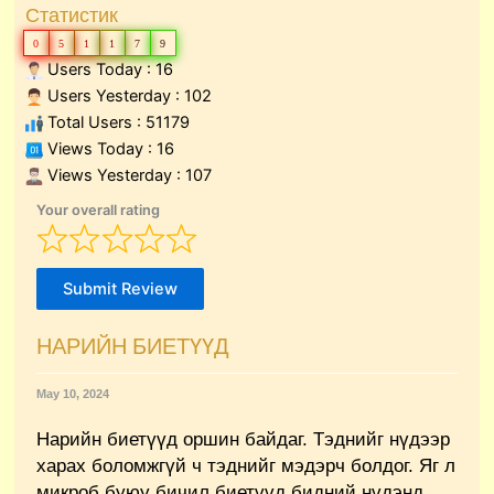
Статистик
0
5
1
1
7
9
Users Today : 16
Users Yesterday : 102
Total Users : 51179
Views Today : 16
Views Yesterday : 107
Your overall rating
Submit Review
НАРИЙН БИЕТҮҮД
May 10, 2024
Нарийн биетүүд оршин байдаг. Тэднийг нүдээр
харах боломжгүй ч тэднийг мэдэрч болдог. Яг л
микроб буюу бичил биетүүд бидний нүдэнд