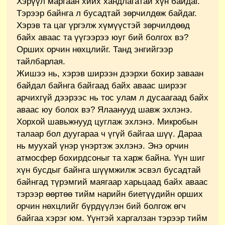
Хэрүүл маргаан хийх хандлагатай хүн байдаг.
Тэрээр байнга л бусадтай зөрчилдөж байдаг.
Хэрэв та цаг үргэлж хүмүүстэй зөрчилдөөд
байх аваас та үүгээрээ юуг бий болгох вэ?
Орших орчин нөхцлийг. Танд энгийгээр
тайлбарлая.
Жишээ нь, хэрэв ширээн дээрхи бохир заваан
байдал байнга байгаад байх аваас ширээг
арчихгүй дээрээс нь тос улам л дусаагаад байх
аваас юу болох вэ? Ялаанууд шавж эхлэнэ.
Хорхой шавьжнууд цуглаж эхлэнэ. Микробын
талаар бол дуугараа ч үгүй байгаа шүү. Дараа
нь муухай үнэр үнэртэж эхлэнэ. Энэ орчин
атмосфер бохирдсоныг та харж байна. Үүн шиг
хүн бусдыг байнга шүүмжилж эсвэл бусадтай
байнгад түрэмгий маягаар харьцаад байх аваас
тэрээр өөртөө тийм нарийн биетүүдийн орших
орчин нөхцлийг бүрдүүлэн бий болгож өгч
байгаа хэрэг юм. Үүнтэй харгалзан тэрээр тийм