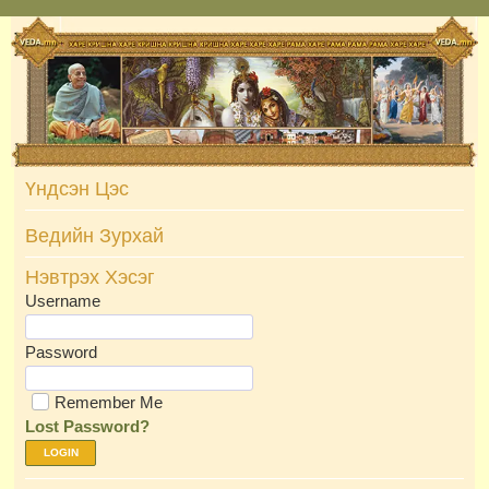
Skip
to
content
Үндсэн Цэс
Ведийн Зурхай
Нэвтрэх Хэсэг
Username
Password
Remember Me
Lost Password?
LOGIN