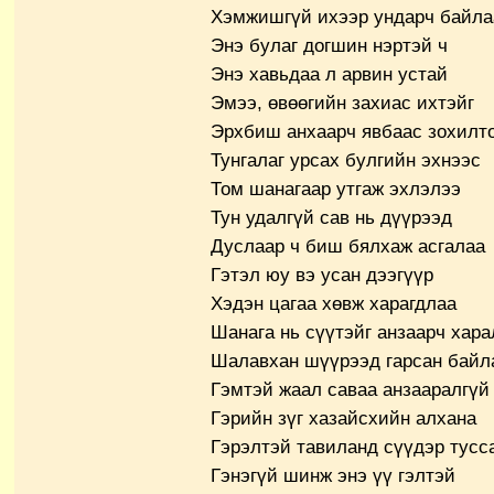
Хэмжишгүй ихээр ундарч байла
Энэ булаг догшин нэртэй ч
Энэ хавьдаа л арвин устай
Эмээ, өвөөгийн захиас ихтэйг
Эрхбиш анхаарч явбаас зохилт
Тунгалаг урсах булгийн эхнээс
Том шанагаар утгаж эхлэлээ
Тун удалгүй сав нь дүүрээд
Дуслаар ч биш бялхаж асгалаа
Гэтэл юу вэ усан дээгүүр
Хэдэн цагаа хөвж харагдлаа
Шанага нь сүүтэйг анзаарч хара
Шалавхан шүүрээд гарсан байл
Гэмтэй жаал саваа анзааралгүй
Гэрийн зүг хазайсхийн алхана
Гэрэлтэй тавиланд сүүдэр тусс
Гэнэгүй шинж энэ үү гэлтэй