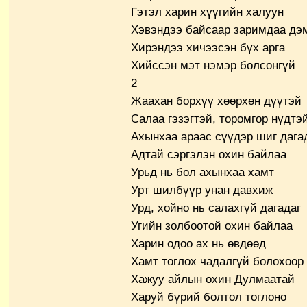
Гэтэл харин хүүгийн халуун
Хэвэндээ байсаар заримдаа дэ
Хирэндээ хичээсэн бүх арга
Хийссэн мэт нэмэр болсонгүй
2
Жаахан борхүү хөөрхөн дүүтэй
Салаа гэзэгтэй, торомгор нүдтэ
Ахынхаа араас сүүдэр шиг дага
Адтай сэргэлэн охин байлаа
Урьд нь бол ахынхаа хамт
Урт шилбүүр унан давхиж
Урд, хойно нь салахгүй дагадаг
Угийн золбоотой охин байлаа
Харин одоо ах нь өвдөөд
Хамт тоглох чадалгүй болохоор
Хажуу айлын охин Дулмаатай
Харуй бүрий болтол тоглоно