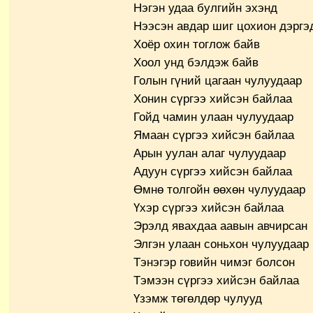
Нэгэн удаа булгийн эхэнд
Нээсэн авдар шиг цохион дэргэ
Хоёр охин тоглож байв
Хоол унд бэлдэж байв
Голын гүний цагаан чулуудаар
Хонин сүргээ хийсэн байлаа
Гойд чамин улаан чулуудаар
Ямаан сүргээ хийсэн байлаа
Арын уулан алаг чулуудаар
Адуун сүргээ хийсэн байлаа
Өмнө толгойн өөхөн чулуудаар
Үхэр сүргээ хийсэн байлаа
Эрэлд явахдаа аавын авчирсан
Элгэн улаан соньхон чулуудаар
Тэнэгэр говийн чимэг болсон
Тэмээн сүргээ хийсэн байлаа
Үзэмж төгөлдөр чулууд