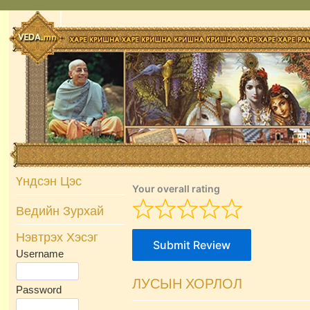
Skip
to
content
Үндсэн Цэс
Your overall rating
Ведийн Зурхай
Нэвтрэх Хэсэг
Submit Review
Username
ЛУСЫН ХОРЛОЛ
Password