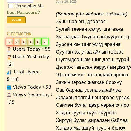
June 26, 2023
Remember Me
Lost Password?
(
Болсон үйл явдлаас сэдэвлэв
)
LOGIN
Зуны нар эгц дээрээс
Зулай төөнөн халуу шатаана
Статистик
Зусландаа буусан айлуудын гэр
0
5
1
1
1
6
Зурсан юм шиг жигд ярайна
Users Today : 55
Суунаглах утаа айлын гэрээс
Users Yesterday :
Шугамдсан юм шиг дээш зурай
121
Дэлгэж тавьсан ааруулын дээгү
Total Users :
“Дээрэмчин” элээ хааяа эргэнэ
51116
Захын гэрээс жаахан борхүү
Views Today : 58
Сав бариад усанд харайлаа
Views Yesterday :
Жаахан толгойн энгэрээс урсах
135
Сайхан булаг дээр яаран очлоо
Хэдэн зууны түүх хүүрнэх
Хиргүй булаг жирэлзэн байлаа
Хэтдээ магадгүй нуур ч болох