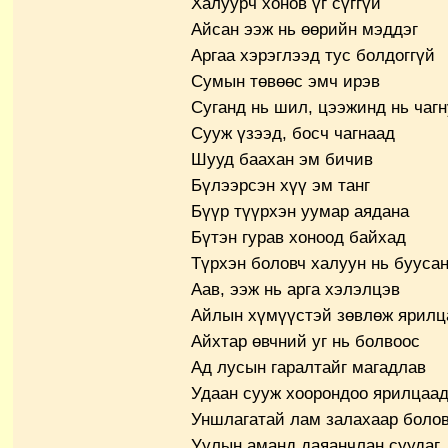
Халуурч хонов үг сүггүй
Айсан ээж нь өөрийн мэддэг
Аргаа хэрэглээд тус болдоггүй
Сумын төвөөс эмч ирэв
Суганд нь шил, цээжинд нь чаг
Сууж үзээд, босч чагнаад
Шууд баахан эм бичив
Бүлээрсэн хүү эм танг
Бүүр түүрхэн уумар аядана
Бүтэн гурав хоноод байхад
Түрхэн боловч халуун нь бууса
Аав, ээж нь арга хэлэлцэв
Айлын хүмүүстэй зөвлөж ярилц
Айхтар өвчний уг нь болвоос
Ад лусын гаралтайг магадлав
Удаан сууж хоорондоо ярилцаа
Уншлагатай лам залахаар боло
Уулын аманд даяанчлан суудаг