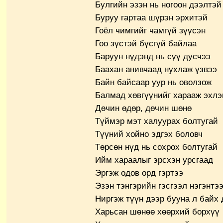
Булгийн эзэн нь ногоон дээлтэй
Буруу гартаа шүрэн эрхитэй
Гоёл чимгийг чамгүй зүүсэн
Гоо зүстэй бүсгүй байлаа
Баруун нүдэнд нь сүү дусчээ
Баахан анивчаад нухлаж үзвээ
Байн байсаар уур нь оволзож
Балмад хөвгүүнийг харааж эхлэ
Дөчин өдөр, дөчин шөнө
Түймэр мэт халуурах болтугай
Түүний хойно эдгэх боловч
Төрсөн нүд нь сохрох болтугай
Ийм хараалыг эрсхэн урсгаад
Эргэж одов орд гэртээ
Эзэн тэнгэрийн гэсгээл нэгэнтэ
Ниргэж түүн дээр бууна л байх 
Харьсан шөнөө хөөрхий борхүү