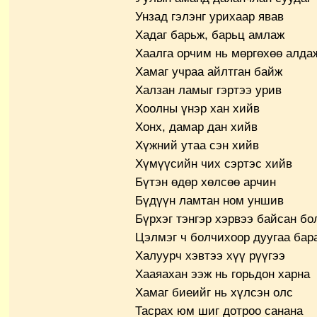
Унзад гэлэнг урихаар явав
Хадаг барьж, барьц амлаж
Хаалга орчим нь мөргөхөө алда
Хамаг учраа айлтган байж
Халзан ламыг гэртээ урив
Хоолны үнэр хан хийв
Хонх, дамар дан хийв
Хүжний утаа сэн хийв
Хүмүүсийн чих сэртэс хийв
Бүтэн өдөр хөлсөө арчин
Бүдүүн ламтан ном уншив
Бүрхэг тэнгэр хэрвээ байсан бо
Цэлмэг ч болчихоор дуугаа бар
Халуурч хэвтээ хүү рүүгээ
Хааяахан ээж нь горьдон харна
Хамаг биеийг нь хүлсэн олс
Тасрах юм шиг дотроо санана