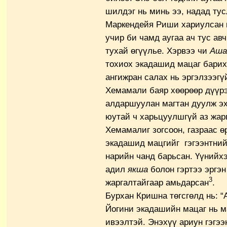
шилдэг нь минь ээ, надад ту
Маркендейя Риши хариулсан н
учир би чамд аугаа ач тус ав
тухай өгүүлье. Хэрвээ чи
Аша
тохиох экадашид мацаг барих
ангижран салах нь эргэлзээгү
Хемамали баяр хөөрөөр дүүрэ
алдаршуулан магтан дуулж э
юутай ч харьцуулшгүй аз жар
Хемамалиг зогсоон, газраас ө
экадашид мацгийг гэгээнтний
нарийн чанд барьсан. Үүнийхэ
адил
якша
болон гэртээ эргэн
3
жаргалтайгаар амьдарсан
.
Бурхан Кришна төгсгөлд нь: 
Йогини экадашийн мацаг нь м
ивээлтэй. Энэхүү ариун гэгэ