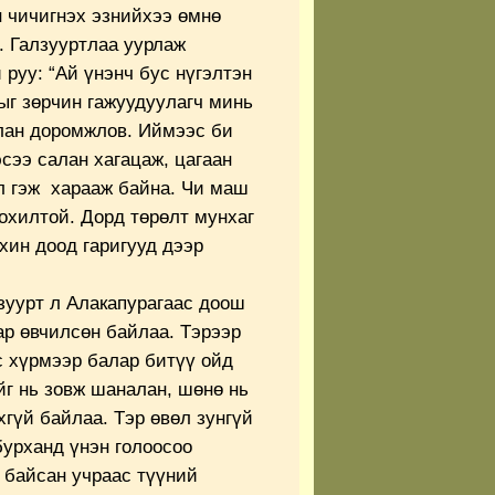
н чичигнэх эзнийхээ өмнө
. Галзууртлаа уурлаж
уу: “Ай үнэнч бус нүгэлтэн
г зөрчин гажуудуулагч минь
лан доромжлов. Иймээс би
сээ салан хагацаж, цагаан
л гэж харааж байна. Чи маш
охилтой. Дорд төрөлт мунхаг
рхин доод гаригууд дээр
уурт л Алакапурагаас доош
ар өвчилсөн байлаа. Тэрээр
с хүрмээр балар битүү ойд
г нь зовж шаналан, шөнө нь
гүй байлаа. Тэр өвөл зунгүй
урханд үнэн голоосоо
 байсан учраас түүний