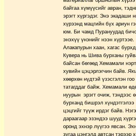
материаллаг оршнолын хүрээ 
байгаа хүмүүсийг авран, тэдн
эрэгт хүргэдэг. Энэ экадаши 
хүрээнд мацгийн бүх ариун гэ
юм. Би чамд Пурануудад бичс
энэхүү үнэнийг нээн хүртээе.
Алакапурын хаан, хагас бурхд
Кувера нь Шива бурханы гуйв
байсан бөгөөд Хемамали нэрт
хувийн цэцэрлэгчин байв.
Як
хөөрхөн нүдтэй үзэсгэлэн го
татагддаг байж. Хемамали өд
нуурын эрэгт очиж, тэндээс 
бурханд бишрэл хүндэтгэлээ 
цэцгийг түүж ирдэг байв. Нэг
дараагаар эзэндээ шууд хүргэ
оронд эхнэр лүүгээ явсан. Эх
зугаа цэнгэлд автсан тэрээр 