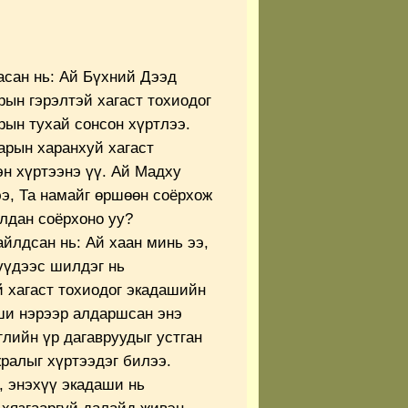
сан нь: Ай Бүхний Дээд
ын гэрэлтэй хагаст тохиодог
ын тухай сонсон хүртлээ.
сарын харанхуй хагаст
эн хүртээнэ үү. Ай Мадху
ээ, Та намайг өршөөн соёрхож
лдан соёрхоно уу?
йлдсан нь: Ай хаан минь ээ,
үүдээс шилдэг нь
 хагаст тохиодог экадашийн
ши нэрээр алдаршсан энэ
лийн үр дагавруудыг устган
ралыг хүртээдэг билээ.
, энэхүү экадаши нь