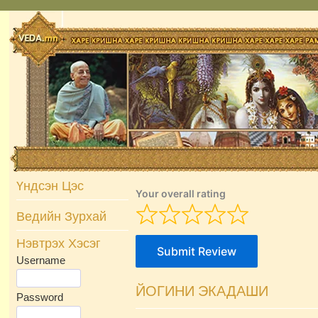
Skip
to
content
Үндсэн Цэс
Your overall rating
Ведийн Зурхай
Нэвтрэх Хэсэг
Submit Review
Username
ЙОГИНИ ЭКАДАШИ
Password