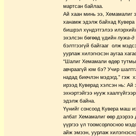
мартсан байлаа.
Ай хаан минь ээ, Хемамалиг 
ханамж эдэлж байхад Кувера
бишрэл хүндэтгэлээ илэрхий
эхэлсэн бөгөөд үдийн
пужа-д
бэлтгээгүй байгааг олж мэдс
уурлаж хилэгнэсэн аугаа хага
“Шалиг Хемамали өдөр тутмын
авчраагүй юм бэ? Учир шалтг
надад биечлэн мэдэгд.” гэж 
ирээд Куверад хэлсэн нь: Ай
эхнэртэйгээ нууж хаалгүйгээ
эдэлж байна.
Үүнийг сонсоод Кувера маш и
албат Хемамалиг өөр дээрээ 
үүргээ үл тоомсорлосноо мэ
айж эмээн, уурлаж хилэгнэсн