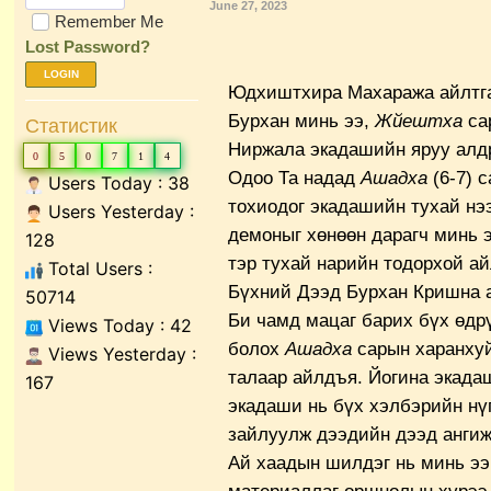
June 27, 2023
Remember Me
Lost Password?
LOGIN
Юдхиштхира Махаража айлтга
Бурхан минь ээ,
Жйештха
сар
Статистик
Ниржала экадашийн яруу алдр
0
5
0
7
1
4
Одоо Та надад
Ашадха
(6-7) 
Users Today : 38
тохиодог экадашийн тухай нэ
Users Yesterday :
демоныг хөнөөн дарагч минь 
128
тэр тухай нарийн тодорхой ай
Total Users :
Бүхний Дээд Бурхан Кришна а
50714
Би чамд мацаг барих бүх өдр
Views Today : 42
болох
Ашадха
сарын харанхуй
Views Yesterday :
талаар айлдъя. Йогина экада
167
экадаши нь бүх хэлбэрийн нүг
зайлуулж дээдийн дээд ангиж
Ай хаадын шилдэг нь минь ээ