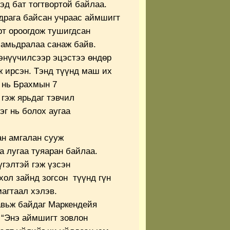
эд бат тогтвортой байлаа.
драга байсан учраас аймшигт
рт ороогдож тушигдсан
 амьдралаа санаж байв.
энүүчилсээр эцэстээ өндөр
ж ирсэн. Тэнд түүнд маш их
 нь Брахмын 7
гэж ярьдаг тэвчил
г нь болох аугаа
н амгалан сууж
 лугаа туяаран байлаа.
гэлтэй гэж үзсэн
хол зайнд зогсон түүнд гүн
агтаал хэлэв.
авьж байдаг Маркендейя
 “Энэ аймшигт зовлон