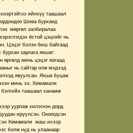
эхнэртэйгээ ийнхүү таашаал
 ордондоо Шива бурханд
лэн мөргөл залбиралаа
хэрэглэгдэх ёстой цэцгийг нь
эн. Цэцэг бэлэн биш байгаад
с бурхан зарлага
якша
г:
 өргөлд минь цэцэг яагаад
ааныг нь сайтар олж мэдээд
хэлээд явуулсан
. Якша
буцаж
 эзэн минь ээ, Хемамали
р бэлгийн таашаал ханамж
хээр уурлаж хилэгнэн дорд
дуудан ирүүлсэн. Оноогдсон
дсэн Хемамали маш ихээр
ээс болж нүд нь улаанаар