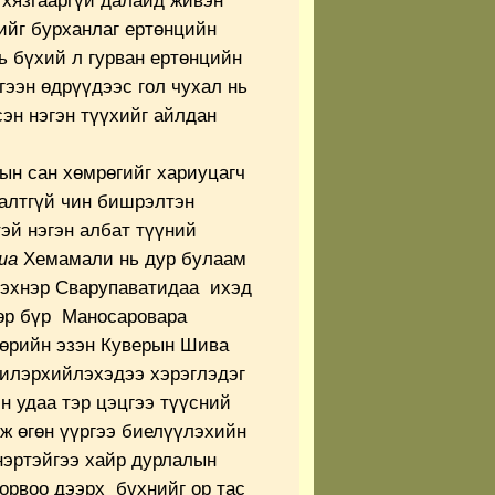
хязгааргүй далайд живэн
ийг бурханлаг ертөнцийн
нь бүхий л гурван ертөнцийн
гээн өдрүүдээс гол чухал нь
эн нэгэн түүхийг айлдан
ын сан хөмрөгийг хариуцагч
алтгүй чин бишрэлтэн
эй нэгэн албат түүний
ша
Хемамали нь дур булаам
о эхнэр Сварупаватидаа ихэд
өр бүр Маносаровара
өөрийн эзэн Куверын Шива
илэрхийлэхэдээ хэрэглэдэг
эн удаа тэр цэцгээ түүсний
ж өгөн үүргээ биелүүлэхийн
нэртэйгээ хайр дурлалын
хорвоо дээрх бүхнийг ор тас