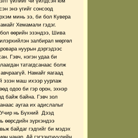
элт үйлийг чи үйлдсэн юм
сэн энэ үгийг сонсоод
рхэм минь ээ, би бол Кувера
амайг Хемамали гэдэг.
бол өөрийн эзэндээ, Шива
 илэрхийлэн залбирал мөргөл
ровара нуурын дэргэдээс
ан. Гэвч, нэгэн удаа би
улаагдан татагдсанаас болж
 авчраагүй. Намайг яагаад
й эзэн маш ихээр уурлаж
өөд одоо би гэр орон, эхнэр
д байж байна. Гэвч зол
анаас аугаа их адислалыг
 Учир нь Бүхний Дээд
ь өөрсдийн зүрхэндээ
вьж байдаг гэдгийг би мэдэх
мөн чанар. Ай гэгээнтнүүдийн