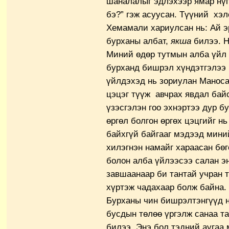
шаналалыг эдлэхээр ямар нүг
бэ?” гэж асуусан. Түүний хэл
Хемамали хариулсан нь: Ай э
бурханы албат,
якша
билээ. Н
Миний өдөр тутмын алба үйл 
бурханд бишрэл хүндэтгэлээ
үйлдэхэд нь зориулан Маноса
цэцэг түүж авчрах явдал байс
үзэсгэлэн гоо эхнэртээ дур б
өргөл болгон өргөх цэцгийг нь
байхгүй байгааг мэдээд мини
хилэгнэн намайг хараасан бөг
болон алба үйлээсээ салан эн
завшаанаар би тантай учран т
хүртэж чадахаар болж байна.
Бурханы чин бишрэлтэнгүүд н
бусдын төлөө үргэлж санаа та
билээ. Энэ бол тэдний аугаа 