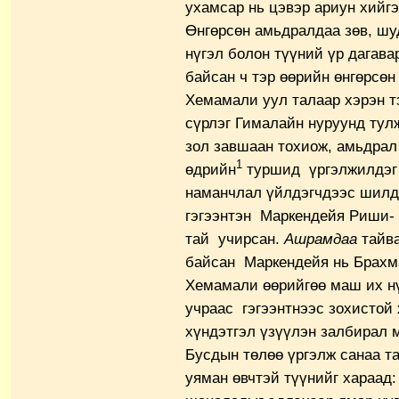
ухамсар нь цэвэр ариун хийгэ
Өнгөрсөн амьдралдаа зөв, шу
нүгэл болон түүний үр дагава
байсан ч тэр өөрийн өнгөрсөн
Хемамали уул талаар хэрэн т
сүрлэг Гималайн нуруунд тул
зол завшаан тохиож, амьдрал
1
өдрийн
туршид үргэлжилдэг 
наманчлал үйлдэгчдээс шилдэ
гэгээнтэн Маркендейя Риши-
тай учирсан.
Ашрамдаа
тайва
байсан Маркендейя нь Брахма
Хемамали өөрийгөө маш их нү
учраас гэгээнтнээс зохистой 
хүндэтгэл үзүүлэн залбирал м
Бусдын төлөө үргэлж санаа т
уяман өвчтэй түүнийг хараад: