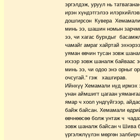
эргэлдэж, уруул нь татвагана
ирэн хүндэтгэлээ илэрхийлэв
дошгирсон Кувера Хемамали р
минь ээ, шашин номын зарчмы
ээ, чи хагас бурхдыг басамж
чамайг амраг хайртай эхнэрээ
уяман өвчин тусан зовж шана
ихээр зовж шаналж байваас з
минь ээ, чи одоо энэ орныг о
очсугай.” гэж хашгирав.
Ийнхүү Хемамали нүд ирмэх з
унан аймшигт цагаан уяманга
ямар ч хоол ундгүйгээр, айда
байж байсан. Хемамали өдрий
өвчнөөсөө болж унтаж ч чадах
зовж шаналж байсан ч Шива б
үргэлжлүүлэн мөргөн залбирч