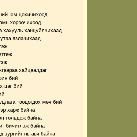
үний юм цохичихоод
 амь хороочихоод
а хахууль ханцуйлчихаад
утаа язлачихаад
гэж
втгөж
гэж
хгаараа хайцаалдаг
рин бий
х цаг бий
ий
уцлага тооцогдох мөч бий
гэр харж байна
эн тольдож байна
иг бичиглэж байна
 зургийг нь авч байна