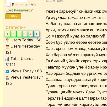
June 28, 2023
Remember Me
Lost Password?
Үнэгэн харанхуйг сиймхийлж х
LOGIN
Үр хүүхдээ тэжээнэ гэж амьтны
Албан тушаалаа ашиглаж авилг
Статистик
Архи, тамхи наймаалж ашгийн у
0
5
1
1
2
1
Ёс мэдэхгүй хүнд ёр халдахгүй 
Users Today : 60
Ёсон бус үйлээ өөрөө өөртөө зө
Users Yesterday :
Харь орны ном маньд хамаагүй 
121
Хар бараан үйлээ харанхуй мун
Total Users :
Та бидний үйлийг харах гэрч ха
51121
Тавьтир муухан үгний хариу ирэ
Views Today : 63
Хар эрээн бодлын үр ургах үе б
Views Yesterday :
Хааашаа ч зугадах аргагүй хари
135
Гучин гурван сая сахиулсан тэн
Гурван цагийг мэдэх Дээд Сүнс
Гэрэлтэй өдрийн цагт Наран гар
Гэрэлгүй шөнийн харанхуйд одод