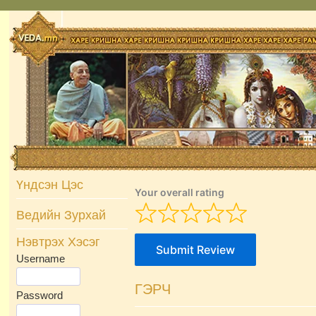
Skip
to
content
Үндсэн Цэс
Your overall rating
Ведийн Зурхай
Нэвтрэх Хэсэг
Submit Review
Username
ГЭРЧ
Password