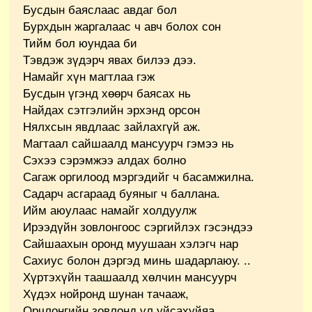
Бусдын баяслаас авдаг бол
Бурхдын жаргалаас ч авч болох сон
Тийм бол юундаа би
Тэвдэж зүдэрч явах билээ дээ.
Намайг хүн магтлаа гэж
Бусдын үгэнд хөөрч баясах нь
Найдах сэтгэлийн эрхэнд орсон
Нялхсын явдлаас зайлахгүй аж.
Магтаал сайшаалд мансуурч гэмээ нь
Сэхээ сэрэмжээ алдах болно
Сагаж оргилоод мэргэдийг ч басамжилна.
Садарч асгараад буяныг ч баллана.
Ийм аюулаас намайг холдуулж
Ирээдүйн зовлонгоос сэргийлэх гэсэндээ
Сайшаахын оронд муушаан хэлэгч нар
Сахиус болон дэргэд минь шадарлаюу. ..
Хүртэхүйн таашаалд хөлчин мансуурч
Хүдэх нойронд шунан тачааж,
Орчлонгийн зовлонд үл уйсахуйяа