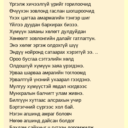
Үргэлж хичээлгүй үрийг горилоочид
Өчүүхэн зовлонд гаслан шогшроочид
Үхэх цагтаа амармагийн тэнгэр шиг
Үйлээ дуудан бархирах бизээ.
Хүмүүн заяаны хөлөгт дулдуйдан
Хөнөөлт зовлонгийн далайг гатлагтун.
Энэ хөлөг эргэж олдохгүй шүү
Эндүү нойронд сатаарах хэрэггүй ээ. ..
Ороо бусгаа сэтгэлийн хөлд
Олдошгүй хүмүүн заяа үрэгдэнэ.
Урваа шарваа амрагийн тоглоомд
Урвалтгүй үнэний ухаарал гээгдэнэ.
Мулгуу хүмүүстэй явдал нэгдвээс
Мунхралын балчигт улам живнэ.
Билгүүн хутгаас алсрахын учир
Бэртэгчний сүргээс хол бай.
Нэгэн агшинд амраг боловч
Нөгөө агшинд дайсан болдог
Бахдам сайхныг ч гутаан доромжилж