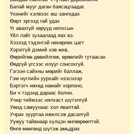
Балай мууг даган баясацгаадаг.
Үнэнийг хэлвээс өш зангидах
Өөрт эргээд гай удах
Үг авахгүй зөрүүд нялхсын
Үйл лайг зузаалаад яах вэ.
Хэзээд тэдэнтэй нөхөрлөх цагт
Хэрэггүй дэмий хов жив,
Өөрийгөө дөвийлгөж, өрөөлийг гутаасан
Өөдгүй үгсээс илүүг сонсохгүй.
Гэгээн сайхны мөрийг баллаж,
Гэм нүглийн уурхайг нээснээр
Бэртэгч нөхөд намайг хорлоно,
Би ч тэдэнд дараас болно.
Учир тиймээс нялхаст шүтэлгүй
Ужид самуунаас хол явалтай.
Учрах зууртаа ижилсэж дасалгүй
Уужуу тайвнаар хүлцэн өнгөөрөөлтэй.
Өнгө мөнгөнд шүтэж амьдрах