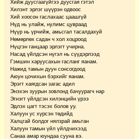
Хийж дуусгаагүйгээ дуусгая гэтэл
Хилэнт эрлэг шүүрэн одвоос
Хий хоосон гаслахаас цаашгүй
Нүд нь улайж, нулимс цувраад
Нүүр нь үрчийж, амьсгал тасалдахуй
Нөмөрлөх садан ч хол хоцроод
Нүцгэн ганцаар эрлэгт учирна.
Насад үйлдсэн нүгэл нь сүүдэрлээд
Гэмшин харуусахын гасланг яанам.
Нажид тамын дуун сонсогдоод
Аюун цочихын бэрхийг яанам.
Эрэгт хаягдсан загас адил
Энэхэн зуурын зовлонд бачуурагч нар
Эгнэгт үйлдсэн хилэнцийн үрээ
Эдлэх цагт тэсэх болов уу.
Халуун ус хүрсэн төдийд
Халцгай болдог нялзрай амьтан
Халуун тамын үйл үйлдчихээд
Санаа амар юундаа сууна вэ.