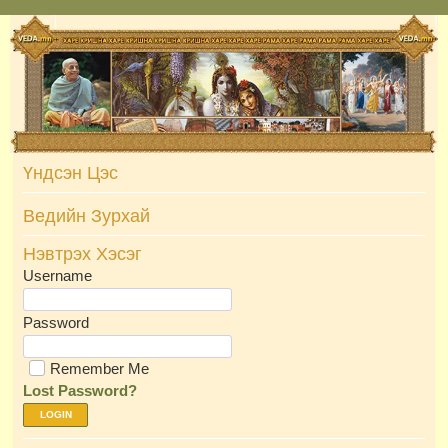
Skip
to
content
Үндсэн Цэс
Ведийн Зурхай
Нэвтрэх Хэсэг
Username
Password
Remember Me
Lost Password?
LOGIN