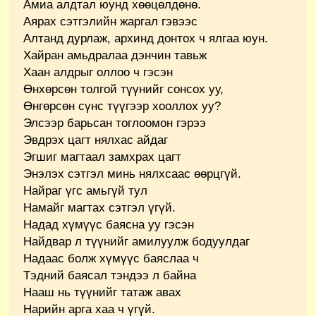
Амиа алдтал юунд хөөцөлдөнө.
Аярах сэтгэлийн жаргал гэвээс
Алтанд дурлаж, архинд донтох ч ялгаа юун.
Хайран амьдралаа дэнчин тавьж
Хаан алдрыг оллоо ч гэсэн
Өнхөрсөн толгой түүнийг сонсох уу,
Өнгөрсөн сүнс түүгээр хооллох уу?
Элсээр барьсан тоглоомон гэрээ
Эвдрэх цагт нялхас айдаг
Эгшиг магтаал замхрах цагт
Энэлэх сэтгэл минь нялхсаас өөрцгүй.
Найраг үгс амьгүй тул
Намайг магтах сэтгэл үгүй.
Надад хүмүүс баясна уу гэсэн
Найдвар л түүнийг амилуулж бодуулдаг
Надаас болж хүмүүс баяслаа ч
Тэдний баясал тэндээ л байна
Нааш нь түүнийг татаж авах
Нарийн арга хаа ч үгүй.