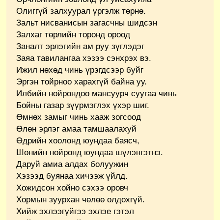
Олиггүй залхуурал үргэлж төрнө.
Зальт нисванисын загасчны шидсэн
Залхаг төрлийн торонд ороод
Заналт эрлэгийн ам руу зүглэдэг
Заяа тавилангаа хэзээ сэнхрэх вэ.
Ижил нөхөд чинь үрэгдсээр буйг
Эргэн тойрноо харахгүй байна уу.
Илбийн нойрондоо мансуурч суугаа чинь
Бойны газар зүүрмэглэх үхэр шиг.
Өмнөх замыг чинь хааж зогсоод
Өлөн эрлэг амаа тамшаалахуй
Өдрийн хоолонд юундаа баясч,
Шөнийн нойронд юундаа шүлэнгэтнэ.
Даруй амиа алдах болуужин
Хэзээд буянаа хичээж үйлд.
Хожидсон хойно сэхээ оровч
Хормын зуурхан чөлөө олдохгүй.
Хийж эхлээгүйгээ эхлэе гэтэл