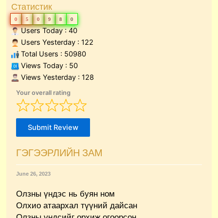
Статистик
0
5
0
9
8
0
Users Today : 40
Users Yesterday : 122
Total Users : 50980
Views Today : 50
Views Yesterday : 128
Your overall rating
Submit Review
ГЭГЭЭРЛИЙН ЗАМ
June 26, 2023
Олзны үндэс нь буян ном
Олхио атаархал түүний дайсан
Олзны үндсийг орхиж огоорсон