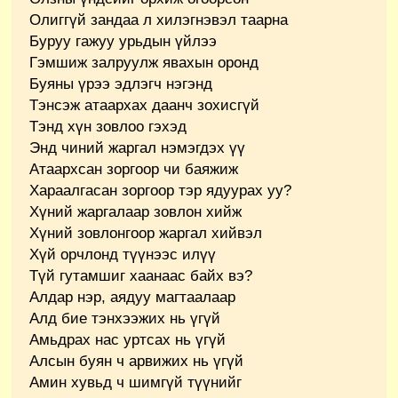
Олиггүй зандаа л хилэгнэвэл таарна
Буруу гажуу урьдын үйлээ
Гэмшиж залруулж явахын оронд
Буяны үрээ эдлэгч нэгэнд
Тэнсэж атаархах даанч зохисгүй
Тэнд хүн зовлоо гэхэд
Энд чиний жаргал нэмэгдэх үү
Атаархсан зоргоор чи баяжиж
Хараалгасан зоргоор тэр ядуурах уу?
Хүний жаргалаар зовлон хийж
Хүний зовлонгоор жаргал хийвэл
Хүй орчлонд түүнээс илүү
Түй гутамшиг хаанаас байх вэ?
Алдар нэр, аядуу магтаалаар
Алд бие тэнхээжих нь үгүй
Амьдрах нас уртсах нь үгүй
Алсын буян ч арвижих нь үгүй
Амин хувьд ч шимгүй түүнийг