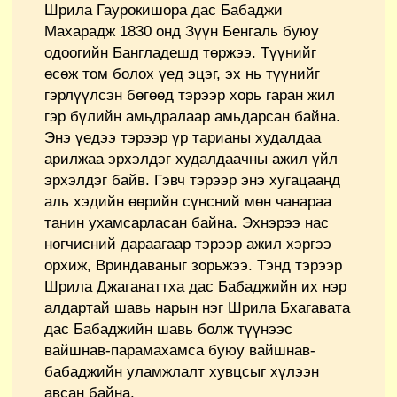
Шрила Гаурокишора дас Бабаджи
Махарадж 1830 онд Зүүн Бенгаль буюу
одоогийн Бангладешд төржээ. Түүнийг
өсөж том болох үед эцэг, эх нь түүнийг
гэрлүүлсэн бөгөөд тэрээр хорь гаран жил
гэр бүлийн амьдралаар амьдарсан байна.
Энэ үедээ тэрээр үр тарианы худалдаа
арилжаа эрхэлдэг худалдаачны ажил үйл
эрхэлдэг байв. Гэвч тэрээр энэ хугацаанд
аль хэдийн өөрийн сүнсний мөн чанараа
танин ухамсарласан байна. Эхнэрээ нас
нөгчисний дараагаар тэрээр ажил хэргээ
орхиж, Вриндаваныг зорьжээ. Тэнд тэрээр
Шрила Джаганаттха дас Бабаджийн их нэр
алдартай шавь нарын нэг Шрила Бхагавата
дас Бабаджийн шавь болж түүнээс
вайшнав-парамахамса буюу вайшнав-
бабаджийн уламжлалт хувцсыг хүлээн
авсан байна.