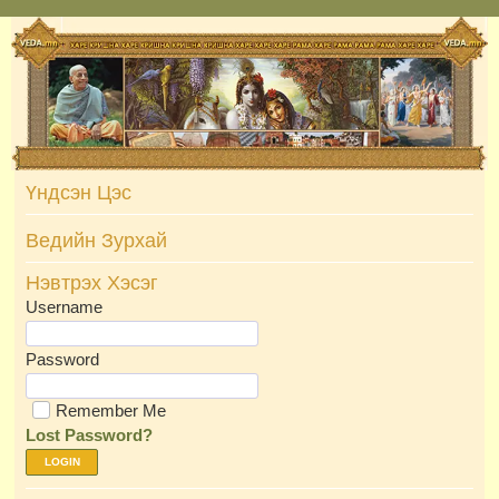
Skip
to
content
Үндсэн Цэс
Ведийн Зурхай
Нэвтрэх Хэсэг
Username
Password
Remember Me
Lost Password?
LOGIN