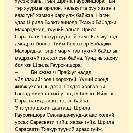
хүсэж байв. Гэвч Шрила Гаурокишора: “Би
тэр хуурмаг орчлон, Калькутта руу хэзээ ч
явахгүй” хэмээн хариулж байжээ. Нэгэн
удаа Шрила Бхактивинода Тхакур Бабаджи
Махараджид, түүний албат Шрила
Сарасвати Тхакур түүнтэй хамт Калькуттад
амьдрах болно. Тийм болохоор Бабаджи
Махараджа тэнд ямар ч тав тухгүй байдлыг
мэдрэхгүй гэж хэлсэн байна. Үүнд нь хариу
болгож Шрила Гаурокишора:
– Би хэзээ ч Прабхуг надад
үйлчлэхийг зөвшөөрөхгүй. Үүний оронд
живж үхсэн нь дээр. Гэхдээ хэрвээ би
Гангад живбэл хий үзэгдэл болно. Иймээс
Сарасватид живнэ гэсэн байна.
Энэ үгээ дахин давтаад Шрила
Гаурокишора Свананда-кунджагаас холгүй
урсах Сарасвати тийш яаран гүйв. Шрила
Сарасвати Тхакур түүний араас гүйж,