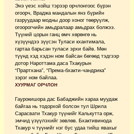
Энэ үеэс хойш тэрээр орчлонгоос бүрэн
огоорч, Враджа мандалын янз бүрийн
газруудаар модны доор хоног төөрүүлж,
огоорогчийн амьдралаар амьдрах болжээ.
Түүний цорын ганц өмч хөрөнгө нь
хүзүүндээ зүүсэн Туласи кхантимала,
гартаа барьсан туласи эрхи байв. Мөн
түүнд хэд хэдэн ном байсан бөгөөд тэдгээр
дотор Нароттама даса Тхакурын
“Прартхана”, “Према-бхакти-чандрика”
зэрэг ном байлаа.
ХУУРМАГ ОРЧЛОН
Гаурокишора дас Бабаджийн хараа муудаж
байгаа нь тодорхой болсон тул Шрила
Сарасвати Тхакур түүнийг Калькутта орж,
эмчид үзүүлэхийг зөвлөв. Бхактивинода
Тхакур ч түүнийг нэг бус удаа тийш явахыг