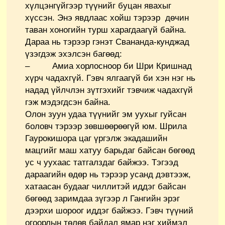
хүлцэнгүйгээр түүнийг буцан явахыг
хүссэн. Энэ явдлаас хойш тэрээр дөчин
таван хоногийн турш харагдаагүй байна.
Дараа нь тэрээр гэнэт Свананда-кунджад
үзэгдэж эхэлсэн багөөд:
– Амиа хорлосноор би Шри Кришнад
хүрч чадахгүй. Гэвч ялгаагүй би хэн нэг нь
надад үйлчлэн зүтгэхийг тэвчиж чадахгүй
гэж мэдэгдсэн байна.
Олон зуун удаа түүнийг эм уухыг гуйсан
боловч тэрээр зөвшөөрөөгүй юм. Шрила
Гаурокишора цаг үргэлж экадашийн
мацгийг маш хатуу барьдаг байсан бөгөөд
ус ч уухаас татгалздаг байжээ. Тэгээд
дараагийн өдөр нь тэрээр усанд дэвтээж,
хатаасан будааг чиллитэй иддэг байсан
бөгөөд заримдаа зүгээр л Гангийн эрэг
дээрхи шороог иддэг байжээ. Гэвч түүний
огоорлын төлөв байдал ямар нэг хиймэл