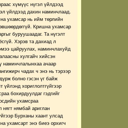
чраас хүмүүс нүгэл үйлдээд
гэл үйлдээд дахин наминчлаад.
шна ухамсар нь ийм төрлийн
зөвшөөрдөггүй. Кришна ухамсар
ргыг буруушаадаг. Та нүгэлт
сгүй. Хэрэв та дахиад л
гэмээ цайруулах, наминчлахуйд
халаасны хулгайч хийсэн
үү наминчлалынхаа ачаар
ангижирч чадах ч энэ нь тэрээр
дүрж болно гэсэн үг байж
лт үйлэнд хориглолтгүйгээр
сраа бохирдуулдаг гэдгийг
өрсдийн ухамсраа
л нягт нямбай ариглан
үйгээр Бурханы хаант улсад
на ухамсарт энэ биеэ орхигч