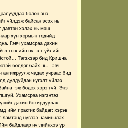
дралууддаа болон энэ
йг үйлдэж байсан эсэх нь
г давтан хэлэх нь маш
анаар хүн хормын төдийд
дна. Гэвч ухамсраа дахин
й л төрлийн нүгэлт үйлийг
 ёстой… Тэгэхээр бид Кришна
өтэй болдог байх нь. Гэвч
н ангижруулж чадах учраас бид
алд дулдуйдан нүгэлт үйлээ
айна гэж бодох хэрэггүй. Энэ
лшгүй. Ухамсраа нэгэнтээ
үүнийг дахин бохирдуулах
д ийм практик байдаг: хэрэв
гт ламтанд нүглээ наминчлах
 Ийм байдлаар нүглийнхээ үр