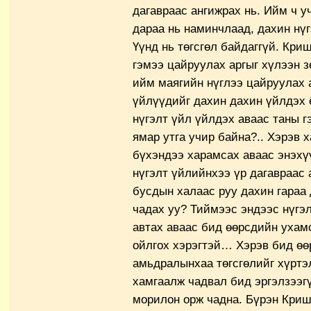
дагавраас ангижрах нь. Ийм ч у
дараа нь наминчлаад, дахин нү
Үүнд нь төгсгөл байдаггүй. Кри
гэмээ цайруулах аргыг хүлээн 
ийм маягийн нүглээ цайруулах а
үйлүүдийг дахин дахин үйлдэх ё
нүгэлт үйл үйлдэх аваас таны 
ямар утга учир байна?.. Хэрэв 
бүхэндээ харамсах аваас энэх
нүгэлт үйлийнхээ үр дагавраас 
бусдын халаас руу дахин гараа 
чадах уу? Тиймээс эндээс нүгэ
автах аваас бид өөрсдийн ухам
ойлгох хэрэгтэй… Хэрэв бид ө
амьдралынхаа төгсгөлийг хүртэ
хамгаалж чадвал бид эргэлзээг
морилон орж чадна. Бүрэн Криш