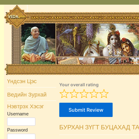
Skip
to
content
Үндсэн Цэс
Your overall rating
Ведийн Зурхай
Нэвтрэх Хэсэг
Submit Review
Username
БУРХАН ЗҮГТ БУЦАХАД Т
Password