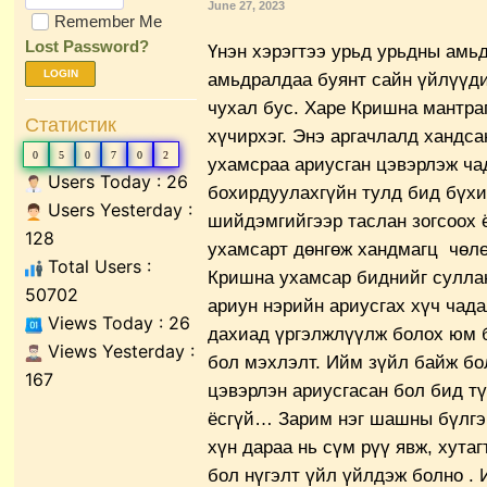
June 27, 2023
Remember Me
Lost Password?
Үнэн хэрэгтээ урьд урьдны амь
LOGIN
амьдралдаа буянт сайн үйлүүди
чухал бус. Харе Кришна мантра
Статистик
хүчирхэг. Энэ аргачлалд хандс
0
5
0
7
0
2
ухамсраа ариусган цэвэрлэж ча
Users Today : 26
бохирдуулахгүйн тулд бид бүхи
Users Yesterday :
шийдэмгийгээр таслан зогсоох
128
ухамсарт дөнгөж хандмагц чөлө
Total Users :
Кришна ухамсар биднийг сулла
50702
ариун нэрийн ариусгах хүч чад
Views Today : 26
дахиад үргэлжлүүлж болох юм б
Views Yesterday :
бол мэхлэлт. Ийм зүйл байж бо
167
цэвэрлэн ариусгасан бол бид т
ёсгүй…
Зарим нэг шашны бүлгэм
хүн дараа нь сүм рүү явж, хута
бол нүгэлт үйл үйлдэж болно .