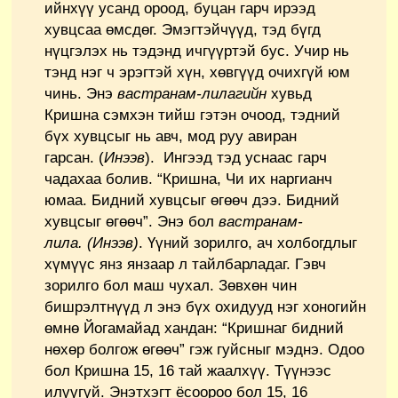
ийнхүү усанд ороод, буцан гарч ирээд
хувцсаа өмсдөг. Эмэгтэйчүүд, тэд бүгд
нүцгэлэх нь тэдэнд ичгүүртэй бус. Учир нь
тэнд нэг ч эрэгтэй хүн, хөвгүүд очихгүй юм
чинь. Энэ
вастранам-лилагийн
хувьд
Кришна сэмхэн тийш гэтэн очоод, тэдний
бүх хувцсыг нь авч, мод руу авиран
гарсан. (
Инээв
). Ингээд тэд уснаас гарч
чадахаа болив. “Кришна, Чи их наргианч
юмаа. Бидний хувцсыг өгөөч дээ. Бидний
хувцсыг өгөөч”. Энэ бол
вастранам-
лила.
(
Инээв
)
. Үүний зорилго, ач холбогдлыг
хүмүүс янз янзаар л тайлбарладаг. Гэвч
зорилго бол маш чухал. Зөвхөн чин
бишрэлтнүүд л энэ бүх охидууд нэг хоногийн
өмнө Йогамайад хандан: “Кришнаг бидний
нөхөр болгож өгөөч” гэж гуйсныг мэднэ. Одоо
бол Кришна 15, 16 тай жаалхүү. Түүнээс
илүүгүй. Энэтхэгт ёсоороо бол 15, 16