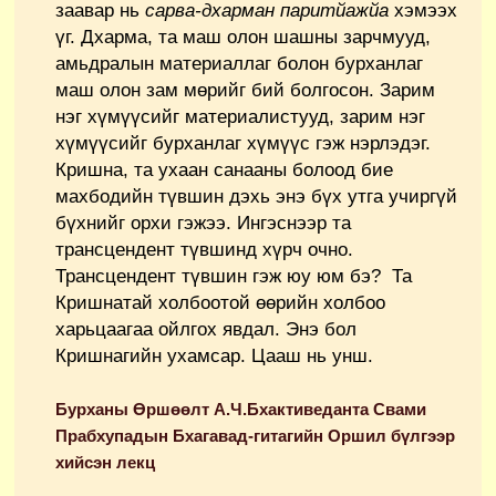
заавар нь
сарва-дхарман паритйажйа
хэмээх
үг. Дхарма, та маш олон шашны зарчмууд,
амьдралын материаллаг болон бурханлаг
маш олон зам мөрийг бий болгосон. Зарим
нэг хүмүүсийг материалистууд, зарим нэг
хүмүүсийг бурханлаг хүмүүс гэж нэрлэдэг.
Кришна, та ухаан санааны болоод бие
махбодийн түвшин дэхь энэ бүх утга учиргүй
бүхнийг орхи гэжээ. Ингэснээр та
трансцендент түвшинд хүрч очно.
Трансцендент түвшин гэж юу юм бэ? Та
Кришнатай холбоотой өөрийн холбоо
харьцаагаа ойлгох явдал. Энэ бол
Кришнагийн ухамсар. Цааш нь унш.
Бурханы Өршөөлт А.Ч.Бхактиведанта Свами
Прабхупадын Бхагавад-гитагийн Оршил бүлгээр
хийсэн лекц