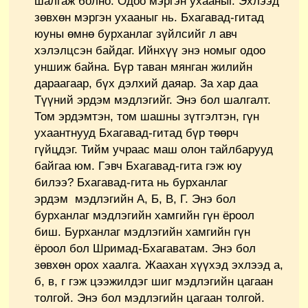
шалгаж болно. Одоо мэргэн ухааныг. Эхлээд
зөвхөн мэргэн ухааныг нь. Бхагавад-гитад
юуны өмнө бурханлаг зүйлсийг л авч
хэлэлцсэн байдаг. Ийнхүү энэ номыг одоо
уншиж байна. Бүр таван мянган жилийн
дараагаар, бүх дэлхий даяар. За хар даа
Түүний эрдэм мэдлэгийг. Энэ бол шалгалт.
Том эрдэмтэн, том шашны зүтгэлтэн, гүн
ухаантнууд Бхагавад-гитад бүр төөрч
гүйцдэг. Тийм учраас маш олон тайлбарууд
байгаа юм. Гэвч Бхагавад-гита гэж юу
билээ? Бхагавад-гита нь бурханлаг
эрдэм мэдлэгийн А, Б, В, Г. Энэ бол
бурханлаг мэдлэгийн хамгийн гүн ёроол
биш. Бурханлаг мэдлэгийн хамгийн гүн
ёроол бол Шримад-Бхагаватам. Энэ бол
зөвхөн орох хаалга. Жаахан хүүхэд эхлээд а,
б, в, г гэж цээжилдэг шиг мэдлэгийн цагаан
толгой. Энэ бол мэдлэгийн цагаан толгой.