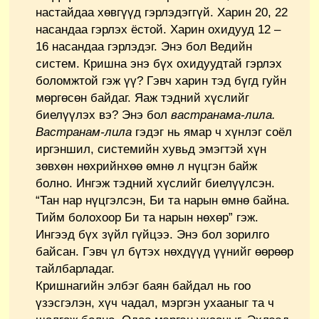
настайдаа хөвгүүд гэрлэдэггүй. Харин 20, 22
насандаа гэрлэх ёстой. Харин охидууд 12 –
16 насандаа гэрлэдэг. Энэ бол Ведийн
систем. Кришна энэ бүх охидуудтай гэрлэх
боломжтой гэж үү? Гэвч харин тэд бүгд гуйн
мөргөсөн байдаг. Яаж тэдний хүслийг
биелүүлэх вэ? Энэ бол
вастранама-лила.
Вастранам-лила
гэдэг нь ямар ч хүнлэг соёл
иргэншил, системийн хувьд эмэгтэй хүн
зөвхөн нөхрийнхөө өмнө л нүцгэн байж
болно. Ингэж тэдний хүслийг биелүүлсэн.
“Тан нар нүцгэлсэн, Би та нарын өмнө байна.
Тийм болохоор Би та нарын нөхөр” гэж.
Ингээд бүх зүйл гүйцээ. Энэ бол зорилго
байсан. Гэвч үл бүтэх нөхдүүд үүнийг өөрөөр
тайлбарладаг.
Кришнагийн элбэг баян байдал нь гоо
үзэсгэлэн, хүч чадал, мэргэн ухааныг та ч