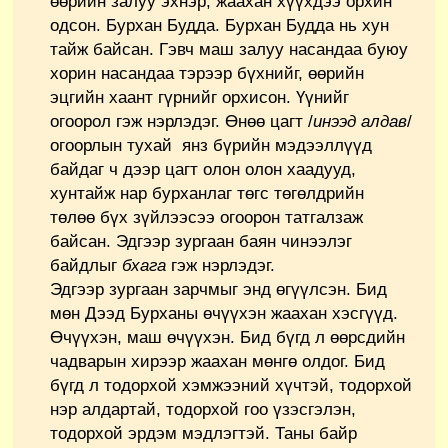
өөрийн залуу эхнэр, жаахан хүүхдээ орхин
одсон. Бурхан Будда. Бурхан Будда нь хун
тайж байсан. Гэвч маш залуу насандаа буюу
хорин насандаа тэрээр бүхнийг, өөрийн
эцгийн хаант гүрнийг орхисон. Үүнийг
огоорол гэж нэрлэдэг. Өнөө цагт /
инээд алдав
/
огоорлын тухай янз бүрийн мэдээллүүд
байдаг ч дээр цагт олон олон хаадууд,
хунтайж нар бурханлаг төгс төгөлдрийн
төлөө бүх зүйлээсээ огоорон татгалзаж
байсан. Эдгээр зургаан баян чинээлэг
байдлыг
бхага
гэж нэрлэдэг.
Эдгээр зургаан зарчмыг энд өгүүлсэн. Бид
мөн Дээд Бурханы өчүүхэн жаахан хэсгүүд.
Өчүүхэн, маш өчүүхэн. Бид бүгд л өөрсдийн
чадварын хирээр жаахан мөнгө олдог. Бид
бүгд л тодорхой хэмжээний хүчтэй, тодорхой
нэр алдартай, тодорхой гоо үзэсгэлэн,
тодорхой эрдэм мэдлэгтэй. Таны байр