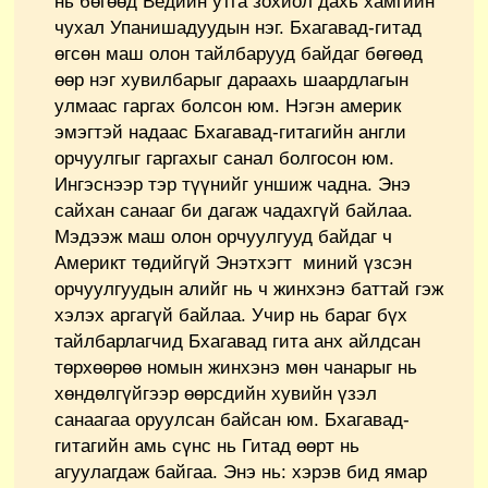
нь бөгөөд Ведийн утга зохиол дахь хамгийн
чухал Упанишадуудын нэг. Бхагавад-гитад
өгсөн маш олон тайлбарууд байдаг бөгөөд
өөр нэг хувилбарыг дараахь шаардлагын
улмаас гаргах болсон юм. Нэгэн америк
эмэгтэй надаас Бхагавад-гитагийн англи
орчуулгыг гаргахыг санал болгосон юм.
Ингэснээр тэр түүнийг уншиж чадна. Энэ
сайхан санааг би дагаж чадахгүй байлаа.
Мэдээж маш олон орчуулгууд байдаг ч
Америкт төдийгүй Энэтхэгт миний үзсэн
орчуулгуудын алийг нь ч жинхэнэ баттай гэж
хэлэх аргагүй байлаа. Учир нь бараг бүх
тайлбарлагчид Бхагавад гита анх айлдсан
төрхөөрөө номын жинхэнэ мөн чанарыг нь
хөндөлгүйгээр өөрсдийн хувийн үзэл
санаагаа оруулсан байсан юм. Бхагавад-
гитагийн амь сүнс нь Гитад өөрт нь
агуулагдаж байгаа. Энэ нь: хэрэв бид ямар