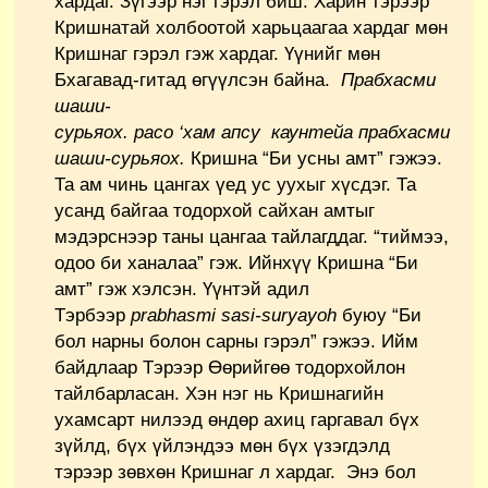
хардаг. Зүгээр нэг гэрэл биш. Харин тэрээр
Кришнатай холбоотой харьцаагаа хардаг мөн
Кришнаг гэрэл гэж хардаг. Үүнийг мөн
Бхагавад-гитад өгүүлсэн байна.
Прабхасми
шаши-
сурьяох
.
расо
‘
хам
апсу
каунтейа
прабхасми
шаши-сурьяох
.
Кришна “Би усны амт” гэжээ.
Та ам чинь цангах үед ус уухыг хүсдэг. Та
усанд байгаа тодорхой сайхан амтыг
мэдэрснээр таны цангаа тайлагддаг. “тиймээ,
одоо би ханалаа” гэж. Ийнхүү Кришна “Би
амт” гэж хэлсэн. Үүнтэй адил
Тэрбээр
prabhasmi sasi-suryayoh
буюу “Би
бол нарны болон сарны гэрэл” гэжээ. Ийм
байдлаар Тэрээр Өөрийгөө тодорхойлон
тайлбарласан. Хэн нэг нь Кришнагийн
ухамсарт нилээд өндөр ахиц гаргавал бүх
зүйлд, бүх үйлэндээ мөн бүх үзэгдэлд
тэрээр зөвхөн Кришнаг л хардаг. Энэ бол