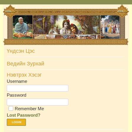
Skip
to
content
Үндсэн Цэс
Ведийн Зурхай
Нэвтрэх Хэсэг
Username
Password
Remember Me
Lost Password?
LOGIN