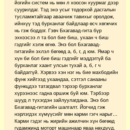
йогийн систем нь мөн л хоосон хуурмаг дээр
суурилдаг. Тэд энэ усыг тодорхой дасгалын
тусламжтайгаар аваачиж тавихыг оролдож,
ийнхүү тэд бурханлаг байдлаар өсч хөгжчих
нь гэж боддог. Гэвч Бхагавад-гита бүр
эхнээсээ л та бол бие биш, ухаан ч биш
гэдгийг хэлж өгнө. Энэ бол Бхагавад-
гитагийн эхлэл бөгөөд а, б, г, д юм. Ямар ч
хүн би бол бие биш гэдгийг мэддэггүй ба
бурханлаг хаант улсын тухай а, б, г ч
байдаггүй. Хэрвээ хэн нэг нь бие махбодийн
функ хийгээд ухаандаа, сэтгэл санааны
функцдээ татагдвал тэрээр бурханлаг
хүрээнээс гадна оршиж буй юм. Тэрбээр
шууд л түхэгдэн зайлуулагдана. Энэ бол
Бхагавад-гитагийн шалгалт. Йогчид гэж
нэрлэгдэх хүмүүсийг мөн карми гэгч нарыг…
Карми гэдэг нь жирийн ажилчин хүн бөгөөд
гудамжинд моторт машинаар яваа нөхдүүд.