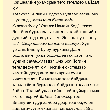
Кришнагийн ухамсрын төгс төгөлдөр байдал
юм.
Тэгэхээр бипний Есдгээр бүлгээс авсан энэ
шүлгэнд ,
ман-мана бхава мад-
бхакто
буюу “Үргэлж Намайг бод” гэжээ.
Энэ бол бурханлаг ахиц дэвшлийн эцсийн
дүн хийгээд гол утга юм. Энэ нь юу гэсэн үг
вэ?
Смартавйам сатато вишнух
. Хүн
үргэлж Вишну буюу Бурханы Дээд
Бодгалийн тухай бодолд автах хэрэгтэй.
Үүнийг
самадхи
гэдэг. Энэ бол йогийн
төгөлдөржилт юм. Йогийн системээр
хамгийн доод анги давхаргын хүн ч
хичээллэдэг. Би материаллаг байдлын
талаар биш бурханлаг байдлын талаар ярьж
байна. Тэдний ухаан ийш, тийш үймрэн маш
их тогтворгүй байдаг болохоор тэд
Вишнугийн дүр хэлбэр дээр төвлөрүүлэн
дадлагажуулж ухаанаа төвлөрүүлдэг. Энэ