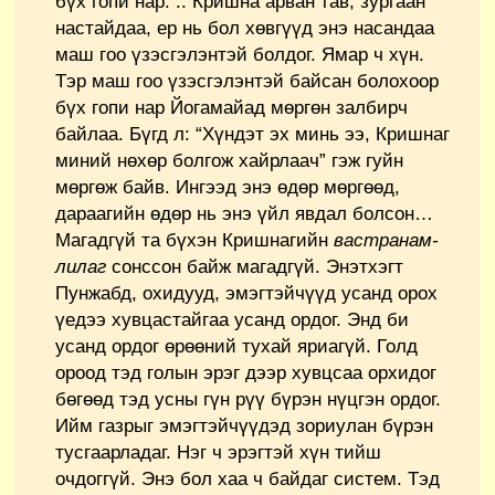
бүх гопи нар. .. Кришна арван тав, зургаан
настайдаа, ер нь бол хөвгүүд энэ насандаа
маш гоо үзэсгэлэнтэй болдог. Ямар ч хүн.
Тэр маш гоо үзэсгэлэнтэй байсан болохоор
бүх гопи нар Йогамайад мөргөн залбирч
байлаа. Бүгд л: “Хүндэт эх минь ээ, Кришнаг
миний нөхөр болгож хайрлаач” гэж гуйн
мөргөж байв. Ингээд энэ өдөр мөргөөд,
дараагийн өдөр нь энэ үйл явдал болсон…
Магадгүй та бүхэн Кришнагийн
вастранам-
лилаг
сонссон байж магадгүй. Энэтхэгт
Пунжабд, охидууд, эмэгтэйчүүд усанд орох
үедээ хувцастайгаа усанд ордог. Энд би
усанд ордог өрөөний тухай яриагүй. Голд
ороод тэд голын эрэг дээр хувцсаа орхидог
бөгөөд тэд усны гүн рүү бүрэн нүцгэн ордог.
Ийм газрыг эмэгтэйчүүдэд зориулан бүрэн
тусгаарладаг. Нэг ч эрэгтэй хүн тийш
очдоггүй. Энэ бол хаа ч байдаг систем. Тэд