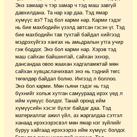
Энэ замаар ч тэр замар ч тэд маш завгүй
давхилдана. Та нар хар даа. Тэд ямар
хүмүүс вэ? Тэд бол карми нар. Карми гэдэг
нь бие махбодийн үзэлд автсан гэсэн үг. Тэд
бие махбодийн тав тухтай байдал хийгээд
мэдрэхүйгээ хангах нь амьдралын утга учир
гэж боддог. Энэ бол карми нар. Хэрэв тэд
маш сайхан байшинтай, сайхан эхнэр,
дансандаа овоо жаахан хадгаламжтай мөн
сайхан хувцаслачихвал энэ нь тэдний төгс
төгөлдөр байдал болно. Ингээд л боллоо.
Энэ бол карми. Мөн гьяни гэдэг нь тэд
бүхнийг хольж хутган самуураад ирэх үед л
ийм хүмүүс болдог. Танай оронд ийм
хүмүүсийн хэсэг бүлэг байдаг даа. Тэд
материаллаг ажил үйл, аз жаргалдаа сэтгэл
ханаад ирэхээрэсвэл мөн ямар нэг зүйлийг
буруу хайгаад ирэхээрээ ийм хүмүүс болдог.