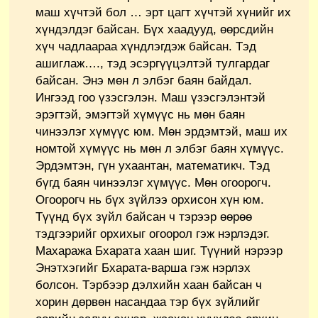
маш хүчтэй бол … эрт цагт хүчтэй хүнийг их
хүндэлдэг байсан. Бүх хаадууд, өөрсдийн
хүч чадлаараа хүндлэгдэж байсан. Тэд
ашиглаж…., тэд эсэргүүцэлтэй тулгардаг
байсан. Энэ мөн л элбэг баян байдал.
Ингээд гоо үзэсгэлэн. Маш үзэсгэлэнтэй
эрэгтэй, эмэгтэй хүмүүс нь мөн баян
чинээлэг хүмүүс юм. Мөн эрдэмтэй, маш их
номтой хүмүүс нь мөн л элбэг баян хүмүүс.
Эрдэмтэн, гүн ухаантан, математикч. Тэд
бүгд баян чинээлэг хүмүүс. Мөн огоорогч.
Огоорогч нь бүх зүйлээ орхисон хүн юм.
Түүнд бүх зүйл байсан ч тэрээр өөрөө
тэдгээрийг орхихыг огоорол гэж нэрлэдэг.
Махаража Бхарата хаан шиг. Түүний нэрээр
Энэтхэгийг Бхарата-варша гэж нэрлэх
болсон. Тэрбээр дэлхийн хаан байсан ч
хорин дөрвөн насандаа тэр бүх зүйлийг