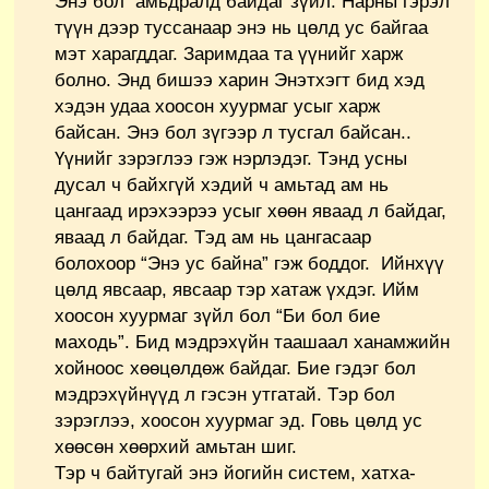
Энэ бол амьдралд байдаг зүйл. Нарны гэрэл
түүн дээр туссанаар энэ нь цөлд ус байгаа
мэт харагддаг. Заримдаа та үүнийг харж
болно. Энд бишээ харин Энэтхэгт бид хэд
хэдэн удаа хоосон хуурмаг усыг харж
байсан. Энэ бол зүгээр л тусгал байсан..
Үүнийг зэрэглээ гэж нэрлэдэг. Тэнд усны
дусал ч байхгүй хэдий ч амьтад ам нь
цангаад ирэхээрээ усыг хөөн яваад л байдаг,
яваад л байдаг. Тэд ам нь цангасаар
болохоор “Энэ ус байна” гэж боддог. Ийнхүү
цөлд явсаар, явсаар тэр хатаж үхдэг. Ийм
хоосон хуурмаг зүйл бол “Би бол бие
маходь”. Бид мэдрэхүйн таашаал ханамжийн
хойноос хөөцөлдөж байдаг. Бие гэдэг бол
мэдрэхүйнүүд л гэсэн утгатай. Тэр бол
зэрэглээ, хоосон хуурмаг эд. Говь цөлд ус
хөөсөн хөөрхий амьтан шиг.
Тэр ч байтугай энэ йогийн систем, хатха-