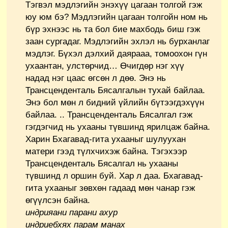
Тэгвэл мэдлэгийн энэхүү цагаан толгой гэж
юу юм бэ? Мэдлэгийн цагаан толгойн ном нь
бүр эхнээс нь та бол бие махбодь биш гэж
заан сургадаг. Мэдлэгийн эхлэл нь бурханлаг
мэдлэг. Бүхэл дэлхий даярааа, томоохон гүн
ухаантан, улстөрчид… Өчигдөр нэг хүү
надад нэг цаас өгсөн л дөө. Энэ нь
Трансценденталь Бясалгалын тухай байлаа.
Энэ бол мөн л бидний үйлийн бүтээгдэхүүн
байлаа. .. Трансценденталь Бясалгал гэж
гэгдэгчид нь ухааны түвшинд ярилцаж байна.
Харин Бхагавад-гита ухааныг шулуухан
матери гээд түлхчихэж байна. Тэгэхээр
Трансценденталь Бясалгал нь ухааны
түвшинд л оршин буй. Хар л даа. Бхагавад-
гита ухааныг зөвхөн гадаад мөн чанар гэж
өгүүлсэн байна.
индрияани парани ахур
индриебхях парам манах