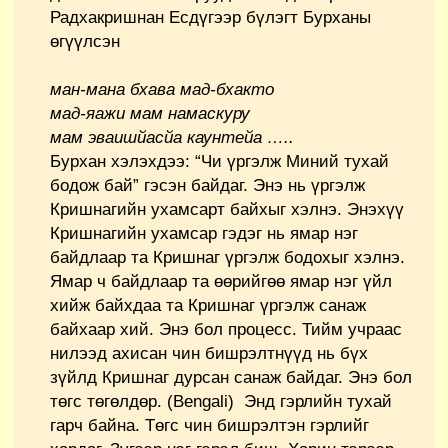
Радхакришнан Есдүгээр бүлэгт Бурханы
өгүүлсэн
ман-мана бхава мад-бхакто
мад-яажи мам намаскуру
мам эваишйасйа каунтейа …..
Бурхан хэлэхдээ: “Чи үргэлж Миний тухай
бодож бай” гэсэн байдаг. Энэ нь үргэлж
Кришнагийн ухамсарт байхыг хэлнэ. Энэхүү
Кришнагийн ухамсар гэдэг нь ямар нэг
байдлаар та Кришнаг үргэлж бодохыг хэлнэ.
Ямар ч байдлаар та өөрийгөө ямар нэг үйл
хийж байхдаа та Кришнаг үргэлж санаж
байхаар хий. Энэ бол процесс. Тийм учраас
нилээд ахисан чин бишрэлтнүүд нь бүх
зүйлд Кришнаг дурсан санаж байдаг. Энэ бол
төгс төгөлдөр. (Bengali) Энд гэрлийн тухай
гарч байна. Төгс чин бишрэлтэн гэрлийг