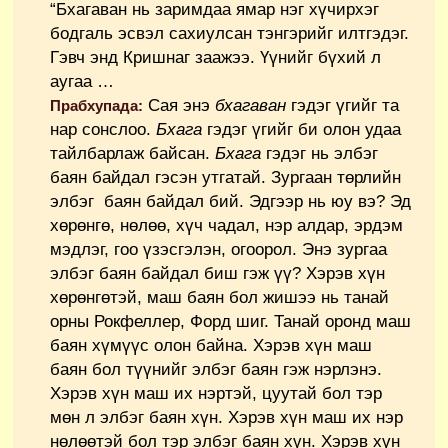
“Бхагаван нь заримдаа ямар нэг хүчирхэг
бодгаль эсвэл сахиулсан тэнгэрийг илтгэдэг.
Гэвч энд Кришнаг заажээ. Үүнийг бүхий л
аугаа …
Сая энэ
бхагаван
гэдэг үгийг та
Прабхупада:
нар сонслоо.
Бхага
гэдэг үгийг би олон удаа
тайлбарлаж байсан.
Бхага
гэдэг нь элбэг
баян байдал гэсэн утгатай. Зургаан төрлийн
элбэг баян байдал бий. Эдгээр нь юу вэ? Эд
хөрөнгө, нөлөө, хүч чадал, нэр алдар, эрдэм
мэдлэг, гоо үзэсгэлэн, огоорол. Энэ зургаа
элбэг баян байдал биш гэж үү? Хэрэв хүн
хөрөнгөтэй, маш баян бол жишээ нь танай
орны Рокфеллер, Форд шиг. Танай оронд маш
баян хүмүүс олон байна. Хэрэв хүн маш
баян бол түүнийг элбэг баян гэж нэрлэнэ.
Хэрэв хүн маш их нэртэй, цуутай бол тэр
мөн л элбэг баян хүн. Хэрэв хүн маш их нэр
нөлөөтэй бол тэр элбэг баян хүн. Хэрэв хүн