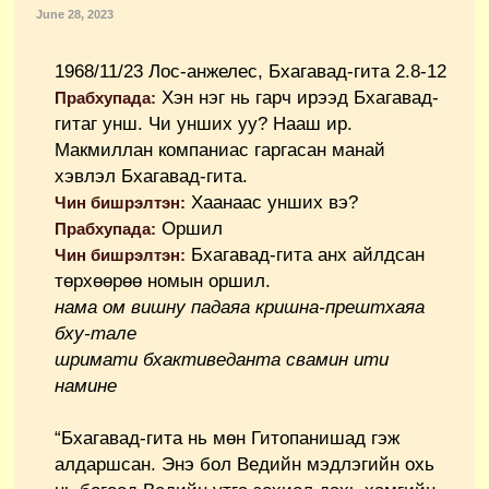
June 28, 2023
1968/11/23 Лос-анжелес, Бхагавад-гита 2.8-12
Хэн нэг нь гарч ирээд Бхагавад-
Прабхупада:
гитаг унш. Чи унших уу? Нааш ир.
Макмиллан компаниас гаргасан манай
хэвлэл Бхагавад-гита.
Хаанаас унших вэ?
Чин бишрэлтэн:
Оршил
Прабхупада:
Бхагавад-гита анх айлдсан
Чин бишрэлтэн:
төрхөөрөө номын оршил.
нама ом вишну падаяа кришна-прештхаяа
бху-тале
шримати бхактиведанта свамин ити
намине
“Бхагавад-гита нь мөн Гитопанишад гэж
алдаршсан. Энэ бол Ведийн мэдлэгийн охь