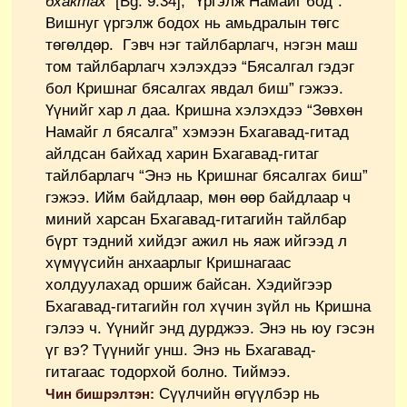
бхактах
[Bg. 9.34], “Үргэлж Намайг бод”.
Вишнуг үргэлж бодох нь амьдралын төгс
төгөлдөр. Гэвч нэг тайлбарлагч, нэгэн маш
том тайлбарлагч хэлэхдээ “Бясалгал гэдэг
бол Кришнаг бясалгах явдал биш” гэжээ.
Үүнийг хар л даа. Кришна хэлэхдээ “Зөвхөн
Намайг л бясалга” хэмээн Бхагавад-гитад
айлдсан байхад харин Бхагавад-гитаг
тайлбарлагч “Энэ нь Кришнаг бясалгах биш”
гэжээ. Ийм байдлаар, мөн өөр байдлаар ч
миний харсан Бхагавад-гитагийн тайлбар
бүрт тэдний хийдэг ажил нь яаж ийгээд л
хүмүүсийн анхаарлыг Кришнагаас
холдуулахад оршиж байсан. Хэдийгээр
Бхагавад-гитагийн гол хүчин зүйл нь Кришна
гэлээ ч. Үүнийг энд дурджээ. Энэ нь юу гэсэн
үг вэ? Түүнийг унш. Энэ нь Бхагавад-
гитагаас тодорхой болно. Тиймээ.
Сүүлчийн өгүүлбэр нь
Чин бишрэлтэн: