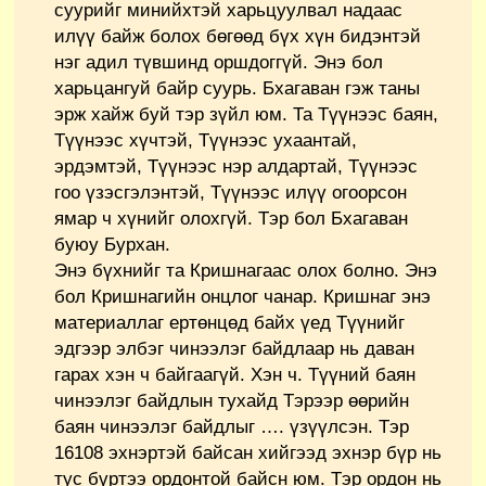
суурийг минийхтэй харьцуулвал надаас
илүү байж болох бөгөөд бүх хүн бидэнтэй
нэг адил түвшинд оршдоггүй. Энэ бол
харьцангуй байр суурь. Бхагаван гэж таны
эрж хайж буй тэр зүйл юм. Та Түүнээс баян,
Түүнээс хүчтэй, Түүнээс ухаантай,
эрдэмтэй, Түүнээс нэр алдартай, Түүнээс
гоо үзэсгэлэнтэй, Түүнээс илүү огоорсон
ямар ч хүнийг олохгүй. Тэр бол Бхагаван
буюу Бурхан.
Энэ бүхнийг та Кришнагаас олох болно. Энэ
бол Кришнагийн онцлог чанар. Кришнаг энэ
материаллаг ертөнцөд байх үед Түүнийг
эдгээр элбэг чинээлэг байдлаар нь даван
гарах хэн ч байгаагүй. Хэн ч. Түүний баян
чинээлэг байдлын тухайд Тэрээр өөрийн
баян чинээлэг байдлыг …. үзүүлсэн. Тэр
16108 эхнэртэй байсан хийгээд эхнэр бүр нь
тус бүртээ ордонтой байсн юм. Тэр ордон нь