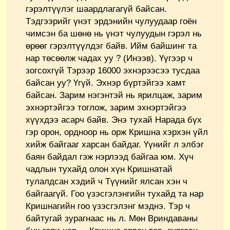
гэрэлтүүлэг шаардлагагүй байсан.
Тэдгээрийг үнэт эрдэнийн чулуудаар гоён
чимсэн ба шөнө нь үнэт чулуудын гэрэл нь
өрөөг гэрэлтүүлдэг байв. Ийм байшинг та
нар төсөөлж чадах уу ? (Инээв). Үүгээр ч
зогсохгүй Тэрээр 16000 эхнэрээсээ тусдаа
байсан уу? Үгүй. Эхнэр бүртэйгээ хамт
байсан. Зарим нэгэнтэй нь ярилцаж, зарим
эхнэртэйгээ тоглож, зарим эхнэртэйгээ
хүүхдээ асарч байв. Энэ тухай Нарада бүх
гэр орон, ордноор нь орж Кришна хэрхэн үйл
хийж байгааг харсан байдаг. Үүнийг л элбэг
баян байдал гэж нэрлээд байгаа юм. Хүч
чадлын тухайд олон хүн Кришнатай
тулалдсан хэдий ч Түүнийг ялсан хэн ч
байгаагүй. Гоо үзэсгэлэнгийн тухайд та нар
Кришнагийн гоо үзэсгэлэнг мэднэ. Тэр ч
байтугай зурагнаас нь л. Мөн Вриндаваны