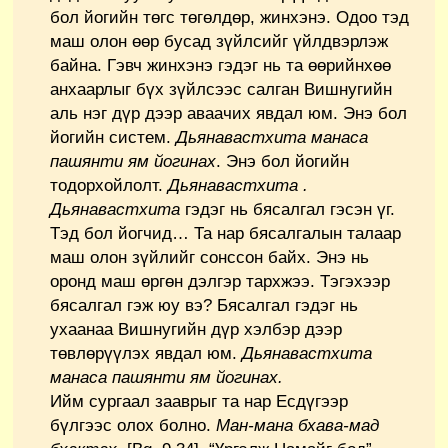
бол йогийн төгс төгөлдөр, жинхэнэ. Одоо тэд
маш олон өөр бусад зүйлсийг үйлдвэрлэж
байна. Гэвч жинхэнэ гэдэг нь та өөрийнхөө
анхаарлыг бүх зүйлсээс салган Вишнугийн
аль нэг дүр дээр аваачих явдал юм. Энэ бол
йогийн систем.
Дьянавастхита манаса
пашянти ям йогинах
. Энэ бол йогийн
тодорхойлолт.
Дьянавастхита .
Дьянавастхита
гэдэг нь бясалгал гэсэн үг.
Тэд бол йогчид… Та нар бясалгалын талаар
маш олон зүйлийг сонссон байх. Энэ нь
оронд маш өргөн дэлгэр тархжээ. Тэгэхээр
бясалгал гэж юу вэ? Бясалгал гэдэг нь
ухаанаа Вишнугийн дүр хэлбэр дээр
төвлөрүүлэх явдал юм.
Дьянавастхита
манаса пашянти ям йогинах.
Ийм сургаал зааврыг та нар Есдүгээр
бүлгээс олох болно.
Ман-мана бхава-мад