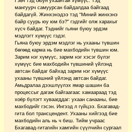
Гэвч тэд оюун ухаантай хүмүүс. Тэд
мангуурч самуурсан байдалдаа байгаад
байдагүй. Жинхэнэдээ тэд “Миний жинхэнэ
байр суурь юу юм бэ?” гэдгийг олж харахыг
хүсч байдаг. Тэднийг гьяни буюу эрдэм
мэдлэгт хүмүүс гэдэг.
Гьяна буюу эрдэм мэдлэг нь ухааны түвшин
бөгөөд карма нь бие махбодийн түвшин юм.
Зарим нэг хүмүүс, зарим нэг хэсэг бүлэг
хүмүүс бие махбодийн түвшиний үйлэнд
автсан байдаг байхад зарим нэг хүмүүс
ухааны түвшний үйлэнд автсан байдаг.
Амьдралаа дээшлүүлэх ямар шашин ба
процессыг дагаж байгаагаас хамаараад тэд
хоёр бүлэгт хуваагддаг: ухаан санааны, бие
махбодийг гэсэн. Ингээд л гүйцээ. Бхагавад-
гита бол трансцендент. Ухааны хийгээд бие
махбодийн аль нь ч биш. Тийм учраас
Бхагавад-гитагийн хамгийн сүүлчийн сургаал