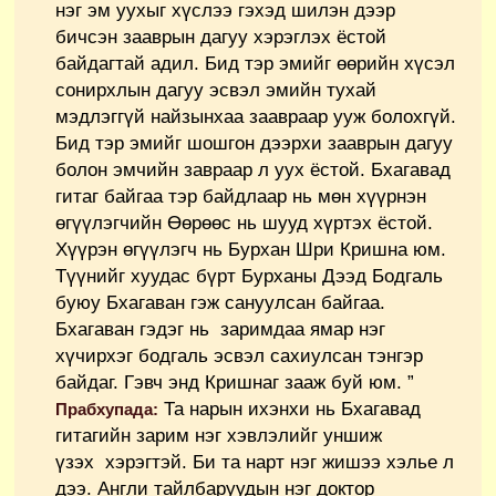
нэг эм уухыг хүслээ гэхэд шилэн дээр
бичсэн зааврын дагуу хэрэглэх ёстой
байдагтай адил. Бид тэр эмийг өөрийн хүсэл
сонирхлын дагуу эсвэл эмийн тухай
мэдлэггүй найзынхаа заавраар ууж болохгүй.
Бид тэр эмийг шошгон дээрхи зааврын дагуу
болон эмчийн завраар л уух ёстой. Бхагавад
гитаг байгаа тэр байдлаар нь мөн хүүрнэн
өгүүлэгчийн Өөрөөс нь шууд хүртэх ёстой.
Хүүрэн өгүүлэгч нь Бурхан Шри Кришна юм.
Түүнийг хуудас бүрт Бурханы Дээд Бодгаль
буюу Бхагаван гэж сануулсан байгаа.
Бхагаван гэдэг нь заримдаа ямар нэг
хүчирхэг бодгаль эсвэл сахиулсан тэнгэр
байдаг. Гэвч энд Кришнаг зааж буй юм. ”
Та нарын ихэнхи нь Бхагавад
Прабхупада:
гитагийн зарим нэг хэвлэлийг уншиж
үзэх хэрэгтэй. Би та нарт нэг жишээ хэлье л
дээ. Англи тайлбаруудын нэг доктор