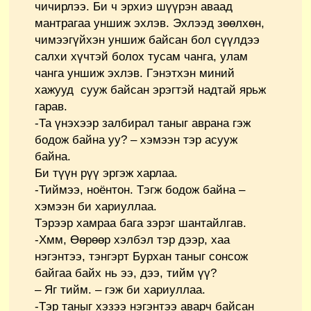
чичирлээ. Би ч эрхиэ шүүрэн аваад
мантрагаа уншиж эхлэв. Эхлээд зөөлхөн,
чимээгүйхэн уншиж байсан бол сүүлдээ
салхи хүчтэй болох тусам чанга, улам
чанга уншиж эхлэв. Гэнэтхэн миний
хажууд сууж байсан эрэгтэй надтай ярьж
гарав.
-Та үнэхээр залбирал таныг аврана гэж
бодож байна уу? – хэмээн тэр асууж
байна.
Би түүн рүү эргэж харлаа.
-Тиймээ, ноёнтон. Тэгж бодож байна –
хэмээн би хариуллаа.
Тэрээр хамраа бага зэрэг шантайлгав.
-Хмм, Өөрөөр хэлбэл тэр дээр, хаа
нэгэнтээ, тэнгэрт Бурхан таныг сонсож
байгаа байх нь ээ, дээ, тийм үү?
– Яг тийм. – гэж би хариуллаа.
-Тэр таныг хэзээ нэгэнтээ аварч байсан