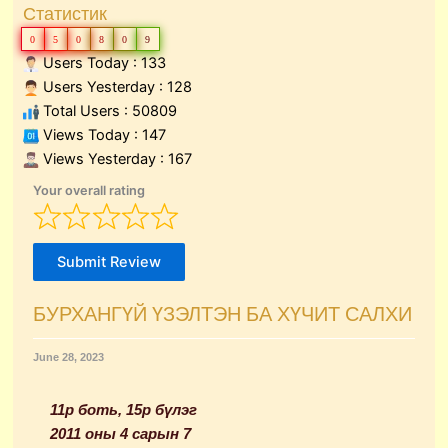
Статистик
0
5
0
8
0
9
Users Today : 133
Users Yesterday : 128
Total Users : 50809
Views Today : 147
Views Yesterday : 167
Your overall rating
Submit Review
БУРХАНГҮЙ ҮЗЭЛТЭН БА ХҮЧИТ САЛХИ
June 28, 2023
11р боть, 15р бүлэг
2011 оны 4 сарын 7