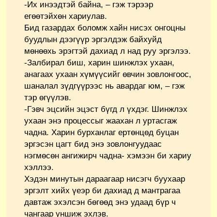
-Их инээдтэй байна, – гэж тэрээр
егөөтэйхөн хариулав.
Бид газардах боломж хайн нисэх онгоцны
буудлын дээгүүр эргэлдэж байхуйд
мөнөөхь эрэгтэй дахиад л над руу эргэлээ.
-Залбирал биш, харин шинжлэх ухаан,
анагаах ухаан хүмүүсийг өвчин зовлонгоос,
шаналал зүдгүүрээс нь авардаг юм, – гэж
тэр өгүүлэв.
-Гэвч эцсийн эцэст бүгд л үхдэг. Шинжлэх
ухаан энэ процессыг жаахан л уртасгаж
чадна. Харин бурханлаг ертөнцөд буцан
эргэсэн цагт бид энэ зовлонгуудаас
нэгмөсөн ангижирч чадна- хэмээн би хариу
хэллээ.
Хэдэн минутын дараагаар нисэгч буухаар
эргэлт хийх үеэр би дахиад д мантрагаа
давтаж эхэлсэн бөгөөд энэ удаад бүр ч
чангаар уншиж эхлэв.