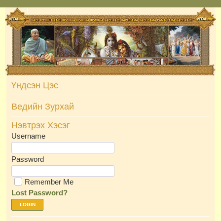
Skip
to
content
Үндсэн Цэс
Ведийн Зурхай
Нэвтрэх Хэсэг
Username
Password
Remember Me
Lost Password?
LOGIN