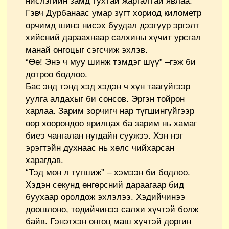
нислэгийн замд тухтай жаргалтай явлаа.
Гэвч Дурбанаас умар зүгт хориод километр
орчимд шинэ нисэх буудал дээгүүр эргэлт
хийсний дараахнаар салхины хүчит урсгал
манай онгоцыг сэгсчиж эхлэв.
“Өө! Энэ ч муу шинж тэмдэг шүү” –гэж би
дотроо бодлоо.
Бас энд тэнд хэд хэдэн ч хүн таагүйгээр
уулга алдахыг би сонсов. Эргэн тойрон
харлаа. Зарим зорчигч нар түгшингүйгээр
өөр хоорондоо ярилцах ба зарим нь хамаг
биеэ чангалан нугдайн суужээ. Хэн нэг
эрэгтэйн духнаас нь хөлс чийхарсан
харагдав.
“Тэд мөн л түгшиж” – хэмээн би бодлоо.
Хэдэн секунд өнгөрсний дараагаар бид
буухаар оролдож эхлэлээ. Хэдийчинээ
доошлоно, төдийчинээ салхи хүчтэй болж
байв. Гэнэтхэн онгоц маш хүчтэй доргин