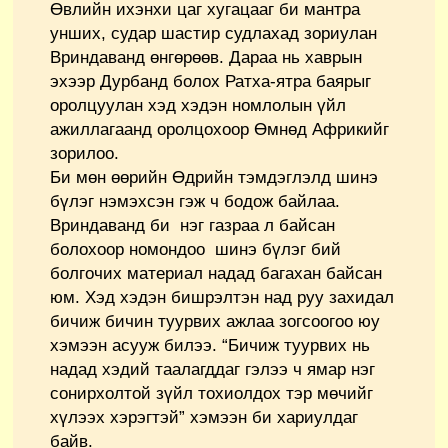
Өвлийн ихэнхи цаг хугацааг би мантра
унших, судар шастир судлахад зориулан
Вриндаванд өнгөрөөв. Дараа нь хаврын
эхээр Дурбанд болох Ратха-ятра баярыг
оролцуулан хэд хэдэн номлолын үйл
ажиллагаанд оролцохоор Өмнөд Африкийг
зорилоо.
Би мөн өөрийн Өдрийн тэмдэглэлд шинэ
бүлэг нэмэхсэн гэж ч бодож байлаа.
Вриндаванд би нэг газраа л байсан
болохоор номондоо шинэ бүлэг бий
болгочих материал надад багахан байсан
юм. Хэд хэдэн бишрэлтэн над руу захидал
бичиж бичин туурвих ажлаа зогсоогоо юу
хэмээн асууж билээ. “Бичиж туурвих нь
надад хэдий таалагддаг гэлээ ч ямар нэг
сонирхолтой зүйл тохиолдох тэр мөчийг
хүлээх хэрэгтэй” хэмээн би хариулдаг
байв.