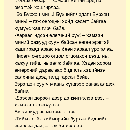
-Аллах Акбар! – хэмээн миний ард нэг
эмэгтэй хашгирлаа.
-Ээ Бурхан минь! Бүхнийг чадагч Бурхан
минь! – гэж онгоцны хойд хэсэгт байгаа
хүмүүс хашгирч байв.
-Хараал идсэн өлөгчний хүү! – хэмээн
миний хажууд сууж байсан нөгөө эрэгтэй
хашгираад араас нь бөөн хараал урсгалаа.
Нисэгч онгоцоо огцом огцомхон дээш нь,
хажуу тийш нь залж байлаа. Хэдэн хором
өнгөрсний дараагаар бид аль хэдийнээ
салхины дээд талд гарсан байв.
Зэрэгцэн суугч маань хүндээр санаа алдаж
байна.
-Дээсэн дөрөөн дээр дэнжигнэлээ дээ, –
хэмээн тэр өгүүлэв.
Би хариуд нь инээмсэглэв.
-Тиймээ. Аз хийморийн бурхан биднийг
аварлаа даа, – гэж би хэллээ.