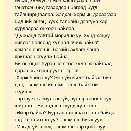
Бусад хүмүүс ч мөн хашгирлаа. Гэвч
гэнэтхэн бид газардсан бөгөөд бүгд
тайвширцгаалаа. Хэдхэн хормын дараагаар
бидний онгоц буух талбайн дээгүүр хар
хурдаараа өнхөрч байлаа.
“Дурбанд тавтай морилно уу. Хүнд хэцүү
нислэг болсонд хүлцэл өчиж байна” –
хэмээн онгоцны багийн ахлагч чанга
яригчаар өгүүлж байна.
Би онгоцыг бүрэн зогстол хүлээж байгаад
дараа нь хөрш рүүгээ эргэв.
-Харж байна уу? Энэ үйлчилж байгаа биз
дээ, – хэмээн инээмсэглэн байж би
өгүүлэв.
Тэр юу ч хариулсангүй, зүгээр л цонх руу
ширтэнэ. Би хэдэн секунд хүлээлээ.
-Ямар байна? Бурхан гэж хаа нэгтээ байдаг
гэдэгт та итгэв үү? – хэмээн би асуув.
-Магадгүй л юм, – хэмээн тэр цонх руу