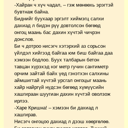
-Хайран ч хүч чадал, – гэж мөнөөхь эрэгтэй
бувтнаж байна.
Биднийг буухаар эргэлт хиймэгц салхи
дахиад л бидэн рүү довтолсон бөгөөд
онгоц маань бас дахин хүчтэй чичрэн
донслов.
Би ч дотроо нисэгч хэтэрхий аз сорьсон
үйлдэл хийгээд байгаа юм биш байгаа даа
хэмээн бодлоо. Буух талбарын бетон
тавцан хүрэхэд нэг метр гучин сантиметр
орчим зайтай байх үед гэнэтхэн салхины
аймшигтай хүчтэй урсгал онгоцыг маань
хайр найргүй нүдсэн бөгөөд хүмүүсийн
хашгираан шуугиан дахин хүчтэй оволзож
ирлээ.
-Харе Кришна! – хэмээн би дахиад л
хашгирав.
Нисэгч онгоцоо дахиад л дээш хөөргөлөө.