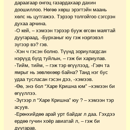
дараагаар онгоц газардахаар дахин
доошиллоо. Нөгөө хөрш эрэгтэйн маань
хөлс нь цутгажээ. Тэрээр толгойгоо сэгсрэн
духаа арчина.
-О кей, – хэмээн тэрээр бууж өгсөн маягтай
дуугараад, -Бурханыг юу гэж нэрлэвэл
зүгээр вэ? гэв.
-Хэн ч гэсэн болно. Түүнд зориулагдсан
нэрүүд бүгд туйлын, – гэж би хариулав.
-Тийм, тийм, – гэж тэр өгүүлээд, -Гэвч та
ямрыг нь зөвлөхөөр байна? Танд нэг бус
удаа тусласан гэсэн дээ, -хэмээв.
-Өө, энэ бол “Харе Кришна юм” –хэмээн би
өгүүллээ.
-Зүгээр л “Харе Кришна” юу ? – хэмээн тэр
асуув.
-Ерөнхийдөө арай урт байдаг л даа. Гэхдээ
ердөө гучин хоёр авиатай л, – гэж би
дуугарав.