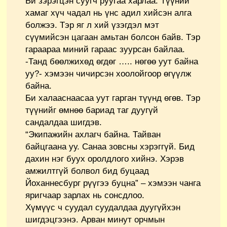
Би зэрэгцэн суугч руугаа харлаа. Түүний
хамаг хүч чадал нь үнс адил хийсэн алга
болжээ. Тэр яг л хий үзэгдэл мэт
сүүмийсэн цагаан амьтан болсон байв. Тэр
гараараа миний гараас зуурсан байлаа.
-Танд бөөлжихөд өгдөг ….. нөгөө уут байна
уу?- хэмээн чичирсэн хоолойгоор өгүүлж
байна.
Би халааснаасаа уут гарган түүнд өгөв. Тэр
түүнийг өмнөө бариад таг дуугүй
сандалдаа шигдэв.
“Экипажийн ахлагч байна. Тайван
байцгаана уу. Санаа зовсны хэрэггүй. Бид
дахин нэг буух оролдлого хийнэ. Хэрэв
амжилтгүй болвол бид буцаад
Йоханнесбург рүүгээ буцна” – хэмээн чанга
яригчаар зарлах нь сонсдлоо.
Хүмүүс ч суудал суудалдаа дуугүйхэн
шигдэцгээнэ. Арван минут орчмын