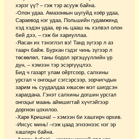
хэрэг үү? – гэж тэр асууж байна.
-Олон удаа. Амазонкын шугуйд хоёр удаа,
Сараевод нэг удаа, Польшийн гудамжинд
хэд хэдэн удаа, ер нь цааш нь хэлвэл олон
бий дээ, – гэж би хариуллаа.
-Яасан их тэнэглэл вэ! Танд зүгээр л аз
таарч байж. Бурхан гэдэг чинь зүгээр л
төсөөлөл, таны бодол эргэцүүллийн үр
дүн, – хэмээн тэр эсэргүүцлээ.
Бид ч газарт улам ойртсоор, салхины
урсгал ч онгоцыг сэгсэрсээр, зорчигчдын
зарим нь суудалдаа хөшсөн мэт шигдсэн
харагдана. Гэнэт салхины догшин урсгал
онгоцыг маань аймшигтай хүчтэйгээр
доргион цохилоо.
-Харе Кришна! – хэмээн би хашгирч орхив.
-Иисус минь! –гэж цаад эгнээнээс нэг эр
хашгирч байна.