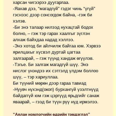
харсан чигээрээ дуугарлаа.
-Яахав дээ, “магадгүй” гэдэг чинь “үгүй”
гэснээс дээр сонсогдож байна, -гэж би
хэлэв.
-Би энэ талаар нилээд нухацтай бодох
болно, – гэж тэр гарах хаалгыг зүглэн
алхаж байхдаа надад хэллээ.
-Энэ хотод би айлчилж байгаа юм. Хэрвээ
ярилцахыг хүсвэл дуртай цагтаа
залгаарай, – гэж түүнд хандаж өгүүлэв.
-Тэгье. Би залгаж магадгүй шүү. Энэ
нислэг үнэндээ их сэтгэлд үлдэм боллоо
шүү, – тэр хариуллаа.
Би түүний мөрөн дээр гараа тавиад
-Нуувч нүхэнд(окоп) бурхангүй үзэлтнүүд
байдаггүй юм гэж цэргүүд ярьдгийг санаж
яваарай, – гээд би түүн рүү нүд ирмэлээ.
“Аялан номлогчийн өдрийн тэмдэглэл”