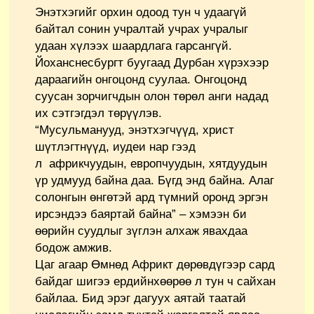
Энэтхэгийг орхин одоод тун ч удаагүй
байтал сонин учралтай учрах учралыг
удаан хүлээх шаардлага гарсангүй.
Йоханснесбургт буугаад Дурбан хүрэхээр
дараагийн онгоцонд суулаа. Онгоцонд
суусан зорчигчдын олон төрөл анги надад
их сэтгэгдэл төрүүлэв.
“Мусульманууд, энэтхэгчүүд, христ
шүтлэгтнүүд, иудеи нар гээд
л африкчуудын, европчуудын, хятдуудын
үр удмууд байна даа. Бүгд энд байна. Алаг
солонгын өнгөтэй ард түмний оронд эргэн
ирсэндээ баяртай байна” – хэмээн би
өөрийн суудлыг зүглэн алхаж явахдаа
бодож амжив.
Цаг агаар Өмнөд Африкт дөрөвдүгээр сард
байдаг шигээ ердийнхөөрөө л тун ч сайхан
байлаа. Бид эрэг дагуух аятай таатай