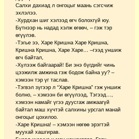
Салхи дахиад л онгоцыг маань сэгсчиж
эхлэлээ.
-Хурдхан шиг хэлээд өгч болохгүй юу.
Бүтнээр нь надад хэлж өгөөч, – гэж тэр
өгүүлэв.
-Тэгье ээ, Харе Кришна Харе Кришна,
Кришна Кришна, Харе Харе… –гээд уншиж
өгч байтал,
-Хүлээж байгаарай! Би энэ бүгдийг чинь
цээжилж амжина гэж бодож байна уу? –
хэмээн тэр үг таслав.
-Тэгвэл зүгээр л “Харе Кришна” гэж уншиж
болно, – хэмээн би өгүүлээд, Тэгээд…,
хэмээн намайг үгээ дуусгаж амжаагүй
байтал маш хүчтэй салхины урсгал манай
онгоцыг цохилоо.
-Харе Кришна! – хэмээн нөгөө эрэгтэй
муухай хашгирав.