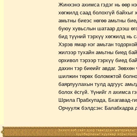
Жинхэнэ ахимса гэдэг нь өөр н
хөгжилд саад болохгүй байхыг х
амьтны биеэс нөгөө амьтны би
буюу хувьслын шатаар дээш өгс
бид түүний тэрхүү хөгжилд нь с
Хэрэв ямар нэг амьтан тодорхо
жилээр тухайн амьтны биед бай
орхивол тэрээр тэрхүү биед бай
дахин тэр биеийг авдаг. Зөвхөн
шилжин төрөх боломжтой болно
баярлуулахын тулд адгуус амьт
болох ёсгүй. Үүнийг л ахимса гэ
Шрила Прабхупада, Бхагавад-гит
Орчуулж бэлдсэн: Балабхадра 