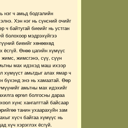
ь нэг ч амьд бодгалийн
элнэ. Хэн нэг нь сүнсний очийг
эр ч байтугай биеийг нь устган
үй болохоор мэдрэхүйгээ
 түүний биеийг хөнөөхөд
х ёсгүй. Өнөө цагийн хүмүүс
 жимс, жимсгэнэ, сүү, сүүн
мьтны мах идэхэд маш ихээр
ол хүмүүст амьтдыг алах ямар ч
н бүхэнд энэ нь хамаатай. Өөр
хүмүүнийг амьтны мах идэхийг
ахилга өргөл болгосны дараа
хоол хүнс хангалттай байсаар
өрийгөө танин ухаарахуйн зам
ахыг хүсч байгаа хүмүүс нь
ад хүч хэрэглэх ёсгүй.