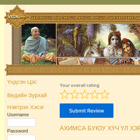
Skip
to
content
Үндсэн Цэс
Your overall rating
Ведийн Зурхай
Нэвтрэх Хэсэг
Submit Review
Username
АХИМСА БУЮУ ХҮЧ ҮЛ ХЭ
Password