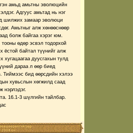
эгэн амьд амьтны эволюцийн
элдэг. Адгуус амьтад нь нэг
ед шилжих замаар эволюци
дөг. Амьтныг алж хөнөөснөөр
аад болж байгаа хэрэг юм.
й тооны өдөр эсвэл тодорхой
х ёстой байтал түүнийг алж
х хугацаагаа дуусгахын тулд
 үүний дараа л өөр биед
. Тиймээс бид өөрсдийн хэлээ
дын хувьслын хөгжилд саад
ж нэрлэдэг.
а. 16.1-3 шүлгийн тайлбар.
дас