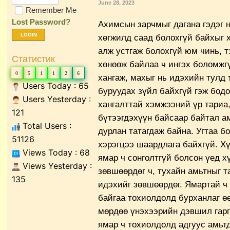
June 28, 2023
Remember Me
Lost Password?
Ахимсын зарчмыг дагана гэдэг н
LOGIN
хөгжилд саад болохгүй байхыг х
алж устгаж болохгүй юм чинь, т
Статистик
хөнөөж байлаа ч ингэх боломжг
0
5
1
1
2
6
хангаж, махыг нь идэхийн тулд
Users Today : 65
буруудах зүйл байхгүй гэж бодо
Users Yesterday :
хангалттай хэмжээний үр тариа,
121
бүтээгдэхүүн байсаар байтал а
Total Users :
дурлан татагдаж байна. Угтаа б
51126
хэрэгцээ шаардлага байхгүй. Хү
Views Today : 68
ямар ч сонголтгүй болсон үед 
Views Yesterday :
зөвшөөрдөг ч, тухайн амьтныг т
135
идэхийг зөвшөөрдөг. Ямартай ч 
байгаа тохиолдолд бурханлаг ө
мөрдөө үнэхээрийн дэвшил гарг
ямар ч тохиолдолд адгуус амьтд