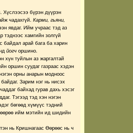
. Хүслээсээ бүрэн дүүрэн
айж чадахгүй.
Карми, гьяни,
эн явдаг. Ийм учраас тэд аз
р тэднээс хамгийн золгүй
с байдал арай бага ба харин
инд
йогч
оршино.
н хүн туйлын аз жаргалтай
йн оршин суудаг газраас хэдэн
нэгэн орны анарын модноос
байдаг. Зарим нэг нь нисэх
чаддаг байхад гурав дахь хэсэг
даг. Тэгээд тэд хэн нэгэн
гэдэг бөгөөд хүмүүс тэдний
и өөрөө ийм мэтийн ид шидийн
эн нь Кришнагаас Өөрөөс нь ч