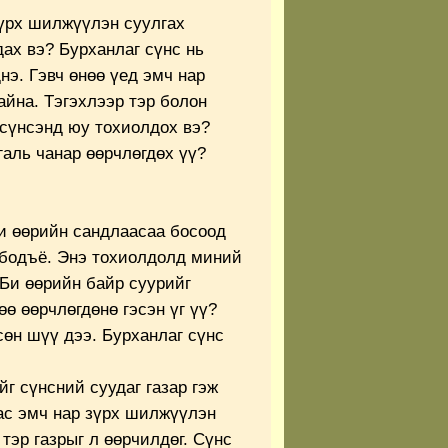
үрх шилжүүлэн суулгах
ах вэ? Бурханлаг сүнс нь
нэ. Гэвч өнөө үед эмч нар
айна. Тэгэхлээр тэр болон
 сүнсэнд юу тохиолдох вэ?
аль чанар өөрчлөгдөх үү?
 өөрийн сандлаасаа босоод
ж бодъё. Энэ тохиолдолд миний
 Би өөрийн байр суурийг
өө өөрчлөгдөнө гэсэн үг үү?
сөн шүү дээ. Бурханлаг сүнс
йг сүнсний суудаг газар гэж
ас эмч нар зүрх шилжүүлэн
тэр газрыг л өөрчилдөг. Сүнс