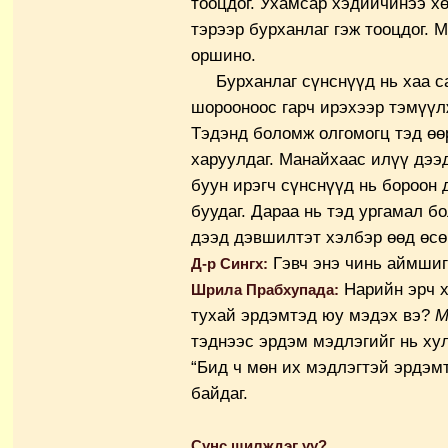
тооцдог. Ухамсар хэдийчинээ х
тэрээр бурханлаг гэж тооцдог. 
оршино.
Бурханлаг сүнснүүд нь хаа са
шорооноос гарч ирэхээр тэмүүл
Тэдэнд боломж олгомогц тэд ө
харуулдаг. Манайхаас илүү дээ
буун ирэгч сүнснүүд нь бороон
буудаг. Дараа нь тэд ургамал 
дээд дэвшилтэт хэлбэр өөд өсөн
Гэвч энэ чинь аймшиг
Д-р Сингх:
Нарийн эрч х
Шрила Прабхупада:
тухай эрдэмтэд юу мэдэх вэ?
М
тэднээс эрдэм мэдлэгийг нь хул
“Бид ч мөн их мэдлэгтэй эрдэм
байдаг.
Сүнс шилждэг үү?