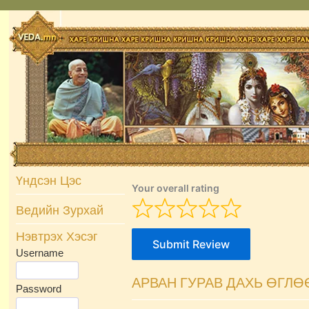
Skip
to
content
Үндсэн Цэс
Your overall rating
Ведийн Зурхай
Нэвтрэх Хэсэг
Submit Review
Username
АРВАН ГУРАВ ДАХЬ ӨГЛӨ
Password