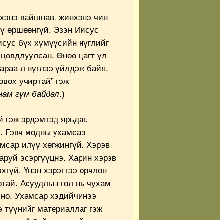
хэнэ вайшнав, жинхэнэ чин
ү өршөөнгүй. Эзэн Иисус
исус бүх хүмүүсийн нүглийг
 цовдлуулсан. Өнөө цагт үл
араа л нүглээ үйлдэж байя.
овох учиртай” гэж
нам гүм байдал
.)
 гэж эрдэмтэд ярьдаг.
. Гэвч модны ухамсар
мсар илүү хөгжингүй. Хэрэв
аруй эсэргүүцнэ. Харин хэрэв
эхгүй. Үнэн хэрэгтээ орчлон
ртай. Асуудлын гол нь чухам
ино. Ухамсар хэдийчинээ
э түүнийг материаллаг гэж