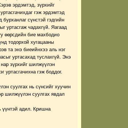
Хэрэв эрдэмтэд, зүрхийг
уртасгачихдаг гэж эрдэмтэд
д бурханлаг сүнстэй гэдгийн
сыг уртасгаж чадахгүй. Яагаад
уу өөрсдийн бие махбодио
үүнд тодорхой хугацааны
эв та энэ биеийнхээ аль нэг
насыг уртасахад туслахгүй. Энэ
 нар зүрхийг шилжүүлэн
г уртасгачихна гэж боддог.
лэн суулгах нь сүнсийг хуучин
эр шилжүүлэн суулгах явдал
ь үүнтэй адил. Кришна