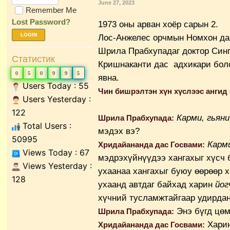
June 27, 2023
Remember Me
Lost Password?
1973 оны арван хоёр сарын 2.
LOGIN
Лос-Анжелес орчмын Номхон дал
Шрила Прабхупадаг доктор Синг
Статистик
Кришнаканти дас адхикари бол
0
5
0
9
9
5
явна.
Users Today : 55
Чин бишрэлтэн хүн хүслээс ангид
Users Yesterday :
122
Карми, гьяни
Шрила Прабхупада:
Total Users :
мэдэх вэ?
50995
Карм
Хридайананда дас Госвами:
Views Today : 67
мэдрэхүйнүүдээ хангахыг хүсч 
Views Yesterday :
ухаанаа хангахыг буюу өөрөөр 
128
ухаанд автдаг байхад харин
йог
хүчний тусламжтайгаар удирдан
Энэ бүгд цөм
Шрила Прабхупада:
Хари
Хридайананда дас Госвами: