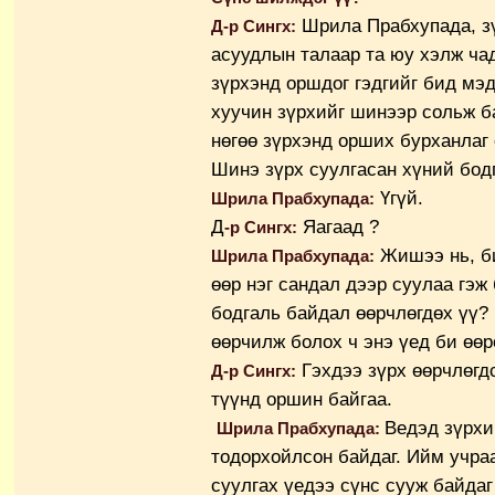
Шрила Прабхупада, з
Д-р Сингх:
асуудлын талаар та юу хэлж чад
зүрхэнд оршдог гэдгийг бид мэд
хуучин зүрхийг шинээр сольж б
нөгөө зүрхэнд орших бурханлаг
Шинэ зүрх суулгасан хүний бодг
Үгүй.
Шрила Прабхупада:
Д
Яагаад ?
-р Сингх:
Жишээ нь, би
Шрила Прабхупада:
өөр нэг сандал дээр суулаа гэ
бодгаль байдал өөрчлөгдөх үү?
өөрчилж болох ч энэ үед би өөр
Гэхдээ зүрх өөрчлөгд
Д-р Сингх:
түүнд оршин байгаа.
Ведэд зүрхи
Шрила Прабхупада:
тодорхойлсон байдаг. Ийм учра
суулгах үедээ сүнс сууж байдаг 