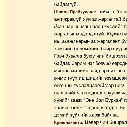
байдаггүй.
Тиймээ. Үнэн
Шрила Прабхупада:
ангижраагүй хүн аз жаргалтай б
йогч
нар нь маш олон хүслийг тэ
жаргалыг мэдэрдэггүй.
Карми
на
нь,
гьяни
нарын аз жаргалант бу
хамгийн боломжийн байр суур
Гэвч
бхакта
буюу чин бишрэлтэ
байдаг. Зарим нэг
йогчид
өөрсди
мянган милийн зайд орших өөр 
жимс түүх ид шидийг эзэмшсэн 
онгоцны туслалцаагүйгээр нисч 
нь хэнийг ч ховсдолд оруулж чад
хүнийг зааж: “Энэ бол Бурхан” 
золиос болж тэдэнд итгэдэг. Б
дэмий зүйлийг харж байлаа.
Цэвэр чин бишрэлт
Кришнаканти: