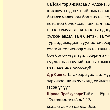
байсан тэр янзаараа л үлдэнэ. 
шилжүүлээд өвчтний амь насыг 
баталж чадах юм бол энэ нь тэ
нотолгоо болохсон. Гэвч тэд на
гэвэл хүмүүс дээд тааллын даг
хүлээн авдаг. Та ч биетэй. Та т
туршид амьдран суух ёстой. Хэр
хэсгийг солисноор энэ нь таны 
бол боломжгүй зүйл. Харин эмч
суулгаснаар хүний насны хэмжээ
Гэвч энэ нь боломжгүй.
Тэгэхээр зүрх шилжүү
Д-р Сингх:
зүрхнээс шинэ зүрхэнд хиймлэ
гэсэн үг үү?
Тиймээ. Ер н
Шрила Прабхупада:
“Бхагавад-гита”-д/2.13/:
дехино асмин йатха дехе