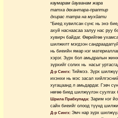
каумарам йауванам жара
татха дехантара-праптир
дхирас татра на мухйати
“Биед хувилсан сүнс нь энэ бие
ахуй наснаасаа залуу нас руу б
хувирч байдаг. Өөрийгөө ухамс
шилжилт мэгдээн сандраадаггүй”
нь биеийн ямар нэг материаллаг
хэрэг. Зүрх бол амьдралын жин
зүрхийг солих нь насыг уртасга
Тиймээ. Зүрх шилжүү
Д-р Сингх:
ихэнхи нь мэс засал хийлгэсни
хугацаанд л амьдардаг. Гэвч сүн
нөгөө биед шилжүүлэн суулгах
Зарим нэг йо
Шрила Прабхупада:
сайн биеийг олоод түүнд шилжи
Эмч нар зүрх шилжүү
Д-р Сингх: