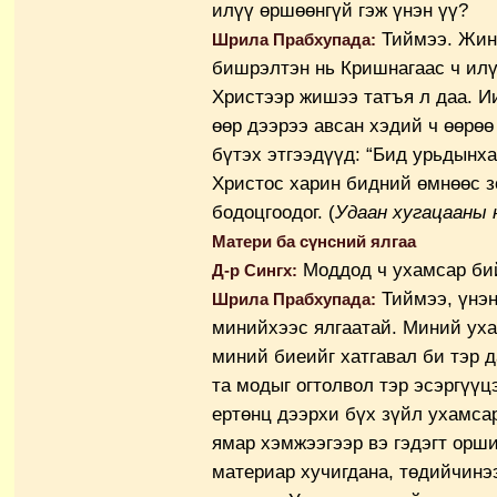
илүү өршөөнгүй гэж үнэн үү?
Тиймээ. Жин
Шрила Прабхупада:
бишрэлтэн нь Кришнагаас ч илү
Христээр жишээ татъя л даа. И
өөр дээрээ авсан хэдий ч өөрөө
бүтэх этгээдүүд: “Бид урьдынха
Христос харин бидний өмнөөс з
бодоцгоодог. (
Удаан хугацааны 
Матери ба сүнсний ялгаа
Моддод ч ухамсар бий
Д-р Сингх:
Тиймээ, үнэн
Шрила Прабхупада:
минийхээс ялгаатай. Миний уха
миний биеийг хатгавал би тэр д
та модыг огтолвол тэр эсэргүүц
ертөнц дээрхи бүх зүйл ухамса
ямар хэмжээгээр вэ гэдэгт орш
материар хучигдана, төдийчинэ