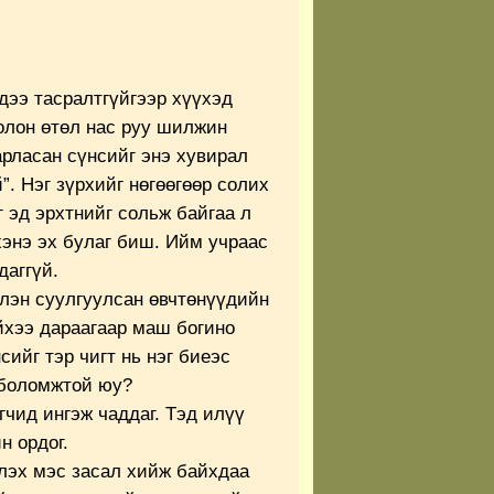
дээ тасралтгүйгээр хүүхэд
олон өтөл нас руу шилжин
арласан сүнсийг энэ хувирал
. Нэг зүрхийг нөгөөгөөр солих
 эд эрхтнийг сольж байгаа л
хэнэ эх булаг биш. Ийм учраас
даггүй.
лэн суулгуулсан өвчтөнүүдийн
йхээ дараагаар маш богино
сийг тэр чигт нь нэг биеэс
 боломжтой юу?
гчид ингэж чаддаг. Тэд илүү
н ордог.
лэх мэс засал хийж байхдаа