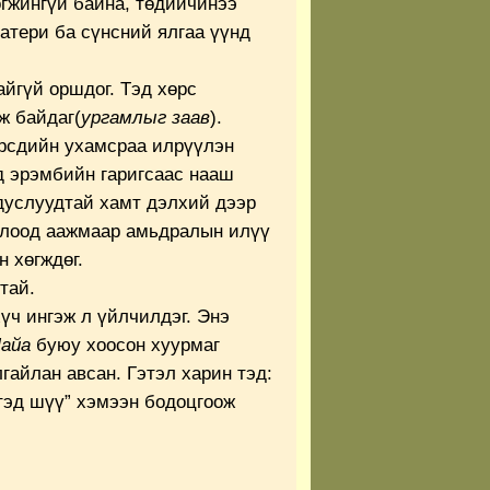
өгжингүй байна, төдийчинээ
Матери ба сүнсний ялгаа үүнд
йгүй оршдог. Тэд хөрс
ж байдаг(
ургамлыг заав
).
өрсдийн ухамсраа илрүүлэн
д эрэмбийн гаригсаас нааш
 дуслуудтай хамт дэлхий дээр
болоод аажмаар амьдралын илүү
 хөгждөг.
тай.
үч ингэж л үйлчилдэг. Энэ
айа
буюу хоосон хуурмаг
гайлан авсан. Гэтэл харин тэд:
тэд шүү” хэмээн бодоцгоож