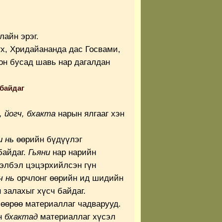
айн эрэг.
х, Хридайананда дас Госвами,
он бусад шавь нар дагалдан
 байдаг
, йогч, бхакта
нарын ялгааг хэн
и нь
өөрийн бүдүүлэг
байдаг.
Гьяни
нар нарийн
хэлбэл цэцэрхийлсэн гүн
ч нь
орчлонг өөрийн ид шидийн
 залахыг хүсч байдаг.
өөрөө материаллаг чадварууд.
н
бхактад
материаллаг хүсэл